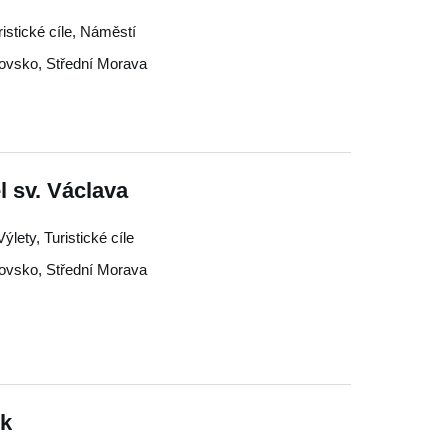
istické cíle, Náměstí
jovsko
,
Střední Morava
l sv. Václava
ýlety, Turistické cíle
jovsko
,
Střední Morava
k