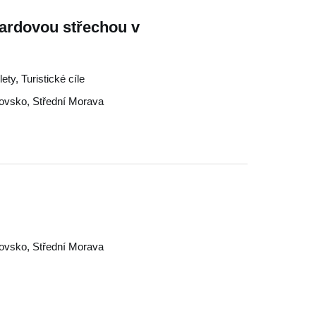
ardovou střechou v
ty, Turistické cíle
jovsko
,
Střední Morava
jovsko
,
Střední Morava