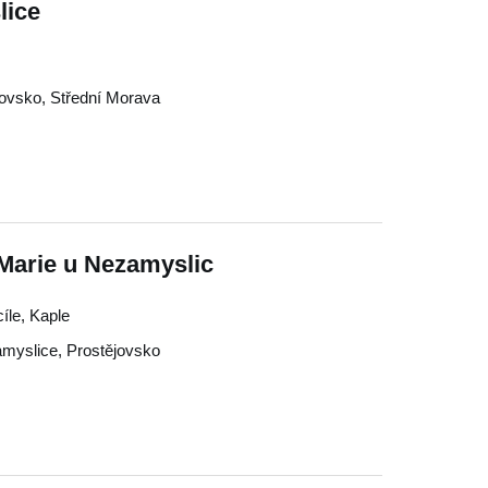
lice
jovsko
,
Střední Morava
Marie u Nezamyslic
íle, Kaple
myslice
,
Prostějovsko