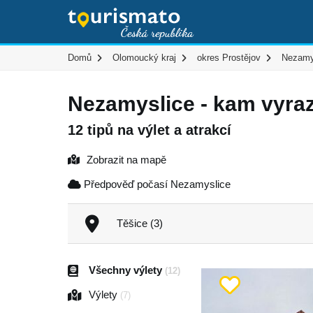
Domů
Olomoucký kraj
okres Prostějov
Nezamy
Nezamyslice - kam vyraz
12 tipů na výlet a atrakcí
Zobrazit na mapě
Předpověď počasí Nezamyslice
Těšice (3)
Všechny výlety
(12)
Výlety
(7)