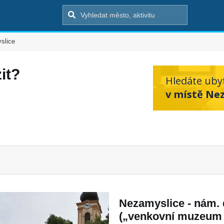
slice
it?
Hledáte uby
v místě Ne
Nezamyslice - nám. 
(„venkovní muzeum