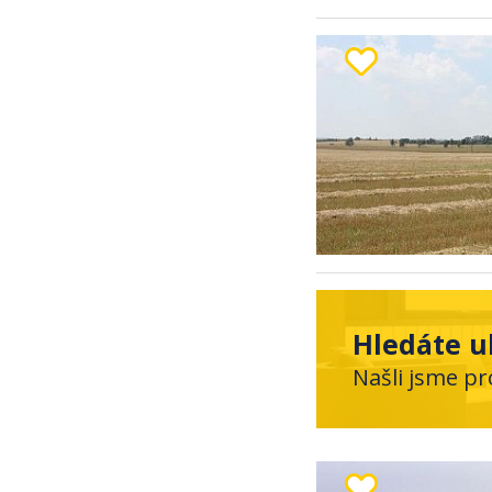
Hledáte u
Našli jsme pr