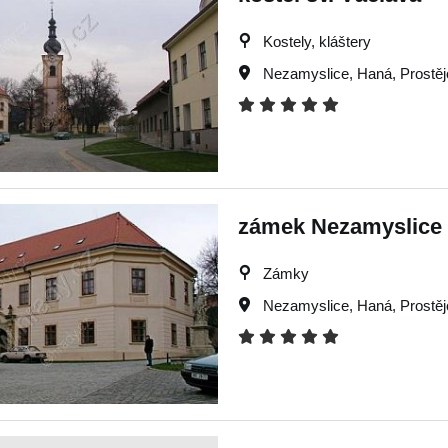
Kostely, kláštery
Nezamyslice
,
Haná
,
Prostě
zámek Nezamyslice
Zámky
Nezamyslice
,
Haná
,
Prostě