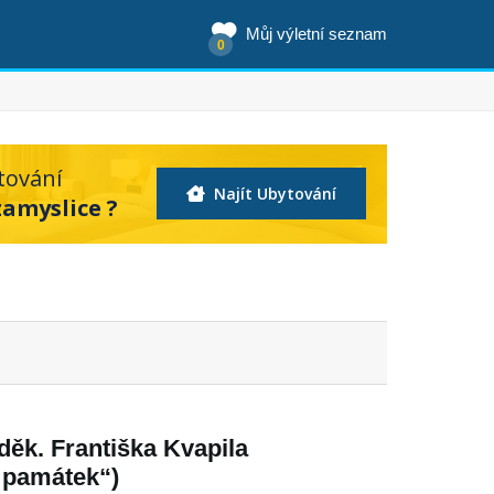
Můj výletní seznam
0
tování
Najít Ubytování
zamyslice ?
děk. Františka Kvapila
 památek“)