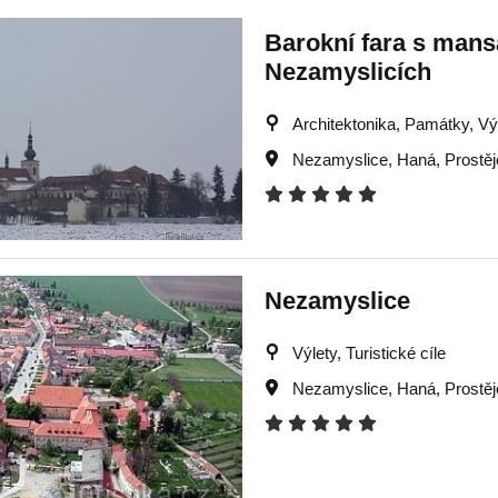
Barokní fara s mans
Nezamyslicích
Architektonika, Památky, Výle
Nezamyslice
,
Haná
,
Prostě
Nezamyslice
Výlety, Turistické cíle
Nezamyslice
,
Haná
,
Prostě