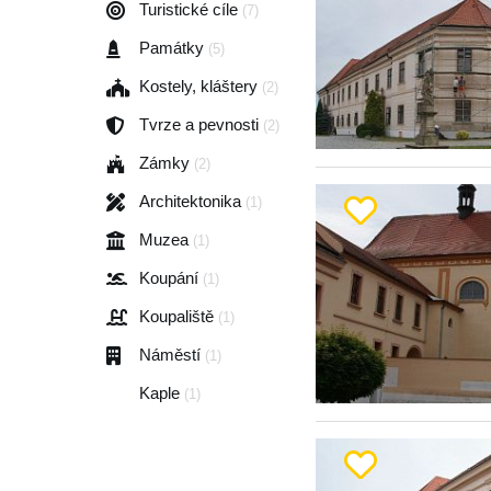
Turistické cíle
(7)
Památky
(5)
Kostely, kláštery
(2)
Tvrze a pevnosti
(2)
Zámky
(2)
Architektonika
(1)
Muzea
(1)
Koupání
(1)
Koupaliště
(1)
Náměstí
(1)
Kaple
(1)