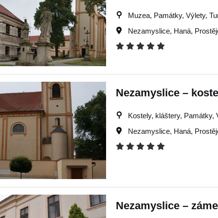
Muzea, Památky, Výlety, Tur
Nezamyslice
,
Haná
,
Prostě
Nezamyslice – koste
Kostely, kláštery, Památky, V
Nezamyslice
,
Haná
,
Prostě
Nezamyslice – záme