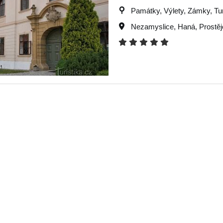
Památky, Výlety, Zámky, Turi
Nezamyslice
,
Haná
,
Prostě