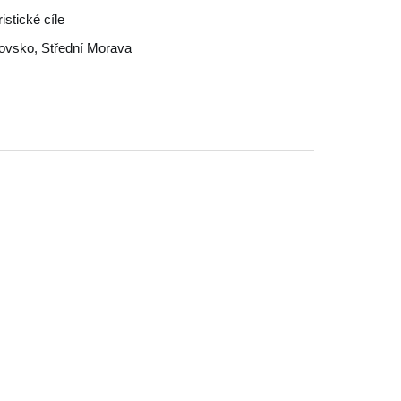
stické cíle
jovsko
,
Střední Morava