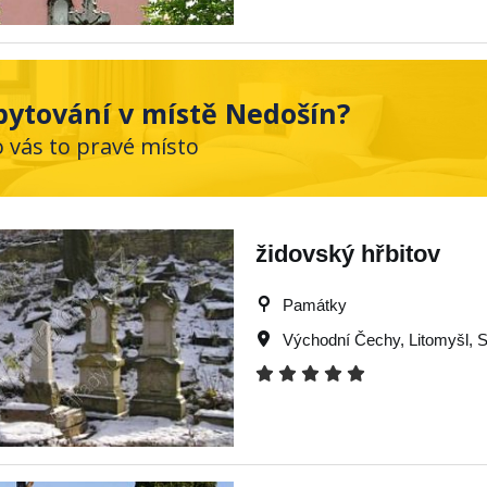
bytování v místě Nedošín?
o vás to pravé místo
židovský hřbitov
Památky
Východní Čechy
,
Litomyšl
,
S