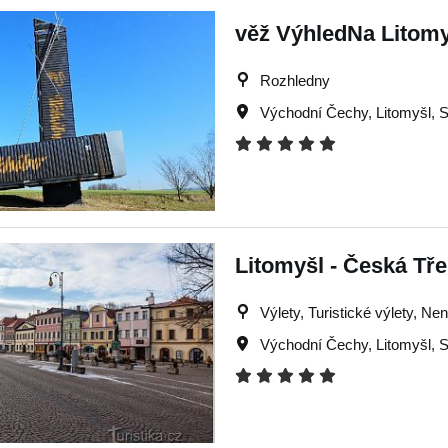
věž VýhledNa Litomy
Rozhledny
Východní Čechy
,
Litomyšl
,
S
Litomyšl - Česká Tř
Výlety, Turistické výlety, Ne
Východní Čechy
,
Litomyšl
,
S