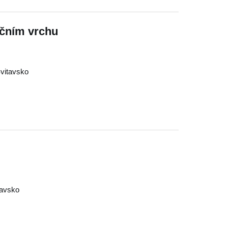
ičním vrchu
vitavsko
tavsko