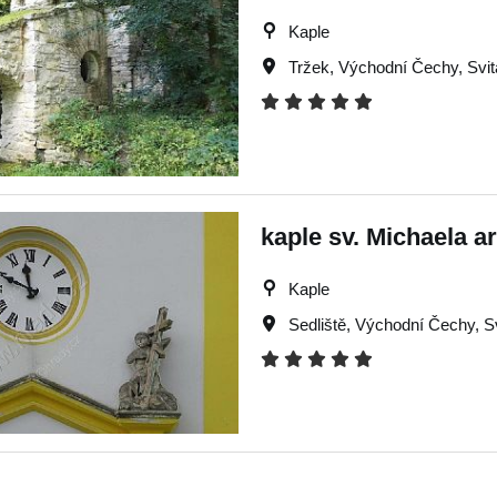
Kaple
Tržek
,
Východní Čechy
,
Svi
kaple sv. Michaela a
Kaple
Sedliště
,
Východní Čechy
,
S