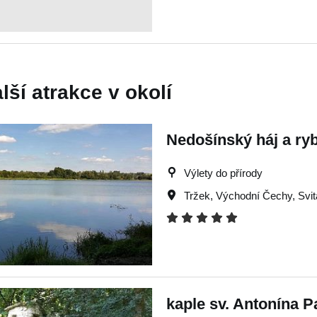
lší atrakce v okolí
Nedošínský háj a ryb
Výlety do přírody
Tržek
,
Východní Čechy
,
Svi
kaple sv. Antonína