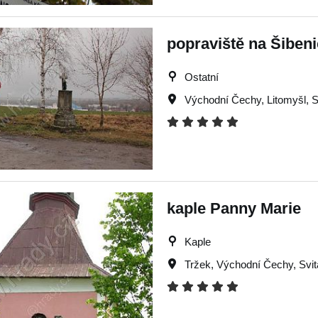
popraviště na Šiben
Ostatní
Východní Čechy
,
Litomyšl
,
S
kaple Panny Marie
Kaple
Tržek
,
Východní Čechy
,
Svi