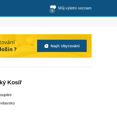
Můj výletní seznam
0
tování
Najít Ubytování
došín ?
lký Kosíř
koupání
vitavsko