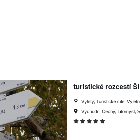
turistické rozcestí Š
Výlety, Turistické cíle, Výlet
Východní Čechy
,
Litomyšl
,
S