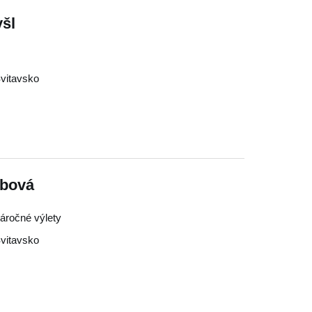
šl
vitavsko
ebová
náročné výlety
vitavsko