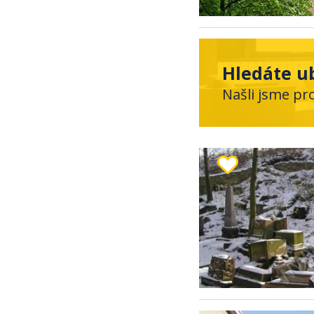
Hledáte u
Našli jsme pr