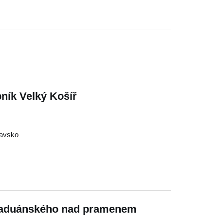
ník Velký Košíř
tavsko
 Paduánského nad pramenem