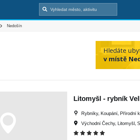
Nedošín
Hledáte uby
v místě Ne
Litomyšl - rybník Ve
Rybníky, Koupání, Přírodní 
Východní Čechy
,
Litomyšl
,
S