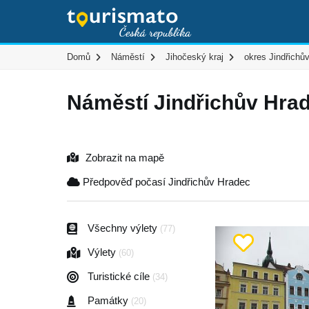
Domů
Náměstí
Jihočeský kraj
okres Jindřichů
Náměstí Jindřichův Hra
Zobrazit na mapě
Předpověď počasí Jindřichův Hradec
Všechny výlety
(77)
Výlety
(60)
Turistické cíle
(34)
Památky
(20)