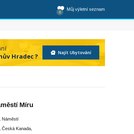
Můj výletní seznam
0
ání
Najít Ubytování
chův Hradec ?
áměstí Míru
e, Náměstí
,
Česká Kanada
,