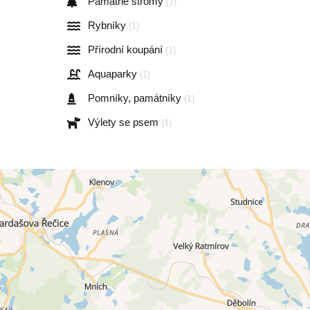
Památné stromy
(1)
Rybníky
(1)
Přírodní koupání
(1)
Aquaparky
(1)
Pomníky, památníky
(1)
Výlety se psem
(1)