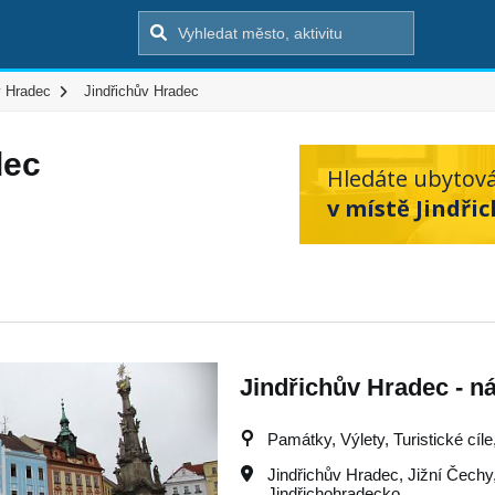
v Hradec
Jindřichův Hradec
dec
Hledáte ubytov
v místě Jindři
Jindřichův Hradec - n
Památky, Výlety, Turistické cíl
Jindřichův Hradec
,
Jižní Čechy
Jindřichohradecko