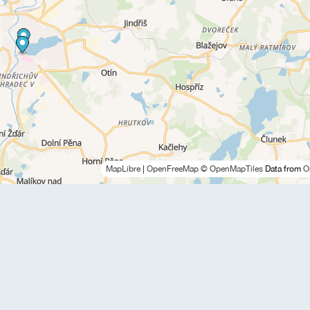
MapLibre
|
OpenFreeMap
© OpenMapTiles
Data from
O