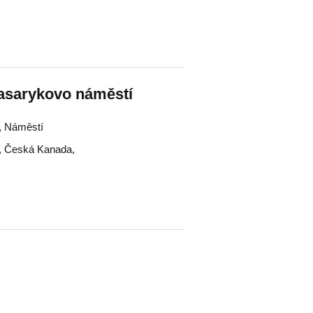
Masarykovo náměstí
e, Náměstí
,
Česká Kanada
,