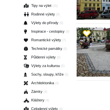
Tipy na výlet
(16)
Rodinné výlety
(9)
Výlety do přírody
(9)
Inspirace - cestopisy
(8)
Romantické výlety
(7)
Technické památky
(6)
Půldenní výlety
(5)
Výlety za kulturou
(5)
Sochy, sloupy, kříže
(5)
Architektonika
(4)
Zámky
(4)
Kláštery
(4)
Celodenní výlety
(4)