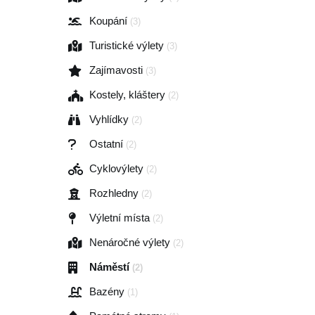
Koupání
(3)
Turistické výlety
(3)
Zajímavosti
(3)
Kostely, kláštery
(2)
Vyhlídky
(2)
Ostatní
(2)
Cyklovýlety
(2)
Rozhledny
(2)
Výletní místa
(2)
Nenáročné výlety
(2)
Náměstí
(2)
Bazény
(1)