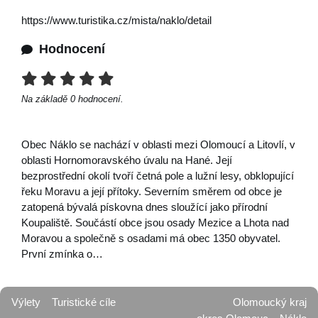
https://www.turistika.cz/mista/naklo/detail
Hodnocení
Na základě
0
hodnocení.
Obec Náklo se nachází v oblasti mezi Olomoucí a Litovlí, v
oblasti Hornomoravského úvalu na Hané. Její
bezprostřední okolí tvoří četná pole a lužní lesy, obklopující
řeku Moravu a její přítoky. Severním směrem od obce je
zatopená bývalá pískovna dnes sloužící jako přírodní
Koupaliště. Součástí obce jsou osady Mezice a Lhota nad
Moravou a společně s osadami má obec 1350 obyvatel.
První zmínka o…
Výlety
Turistické cíle
Olomoucký kraj