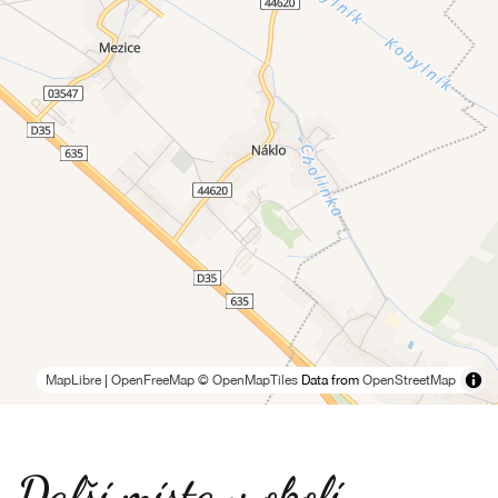
MapLibre
|
OpenFreeMap
© OpenMapTiles
Data from
OpenStreetMap
Další místa v okolí -