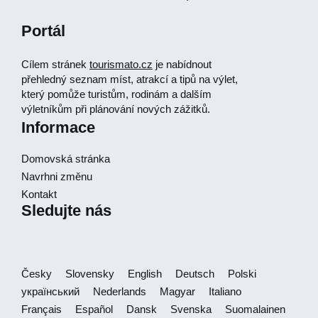
Portál
Cílem stránek
tourismato.cz
je nabídnout
přehledný seznam míst, atrakcí a tipů na výlet,
který pomůže turistům, rodinám a dalším
výletníkům při plánování nových zážitků.
Informace
Domovská stránka
Navrhni změnu
Kontakt
Sledujte nás
Česky
Slovensky
English
Deutsch
Polski
український
Nederlands
Magyar
Italiano
Français
Español
Dansk
Svenska
Suomalainen