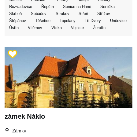
Rozvadovice
Řepčín
Senice na Hané
Senička
Skrbeň
Sobáčov
Strukov
Střeň
Střížov
Štěpánov
Těšetice
Topolany
Tři Dvory
Unčovice
Ústín
Vilémov
Víska
Vojnice
Žerotín
zámek Náklo
Zámky