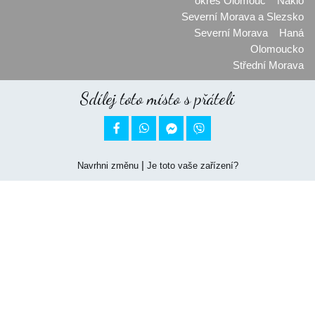
okres Olomouc
Náklo
Severní Morava a Slezsko
Severní Morava
Haná
Olomoucko
Střední Morava
Sdílej toto místo s přáteli


|
Navrhni změnu
Je toto vaše zařízení?