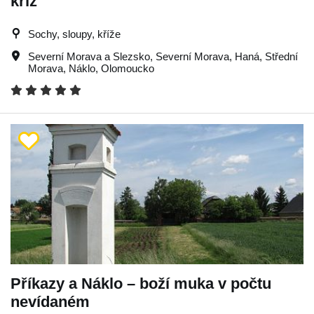
kříž
Sochy, sloupy, kříže
Severní Morava a Slezsko
,
Severní Morava
,
Haná
,
Střední
Morava
,
Náklo
,
Olomoucko
Příkazy a Náklo – boží muka v počtu
nevídaném