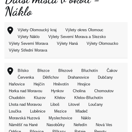
Náklo
Výlety Olomoucký kraj
Výlety okres Olomouc
Výlety Náklo
Výlety Severní Morava a Slezsko
Výlety Severní Morava
Výlety Haná
Výlety Olomoucko
Výlety Střední Morava
Bílsko
Březce
Březové
Břuchotín
Čakov
Červenka
Dětřichov
Drahanovice
Dubčany
Haňovice
Hejčín
Hněvotín
Hnojice
Horka nad Moravou
Hynkov
Cholina
Chomoutov
Chudobín
Kluzov
Křelov
Křelov-Břuchotín
Lhota nad Moravou
Liboš
Litovel
Loučany
Loučka
Luběnice
Mezice
Mladeč
Moravská Huzová
Myslechovice
Náklo
Náměšť na Hané
Nasobůrky
Neředín
Nová Ves
Odrlice
Pňovice
Příkazy
Rataje
Renoty