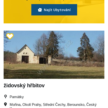
Najít Ubytování
židovský hřbitov
Památky
Mořina
,
Okolí Prahy
,
Střední Čechy
,
Berounsko
,
Český