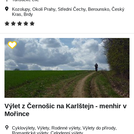
Kozolupy
,
Okolí Prahy
,
Střední Čechy
,
Berounsko
,
Český
Kras
,
Brdy
Výlet z Černošic na Karlštejn - menhir v
Mořince
Cyklovýlety, Výlety, Rodinné výlety, Výlety do přírody,
Romantické výlety, Celodenní výlety