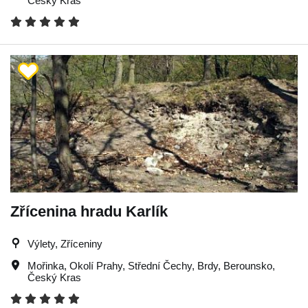
Český Kras
Zřícenina hradu Karlík
Výlety, Zříceniny
Mořinka
,
Okolí Prahy
,
Střední Čechy
,
Brdy
,
Berounsko
,
Český Kras