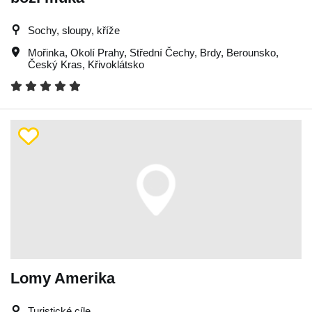
Sochy, sloupy, kříže
Mořinka
,
Okolí Prahy
,
Střední Čechy
,
Brdy
,
Berounsko
,
Český Kras
,
Křivoklátsko
Lomy Amerika
Turistické cíle