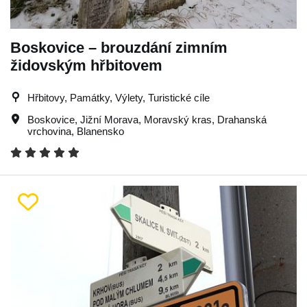
Boskovice – brouzdání zimním
židovským hřbitovem
Hřbitovy, Památky, Výlety, Turistické cíle
Boskovice
,
Jižní Morava
,
Moravský kras
,
Drahanská
vrchovina
,
Blanensko