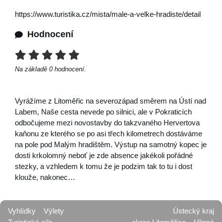
https://www.turistika.cz/mista/male-a-velke-hradiste/detail
Hodnocení
Na základě
0
hodnocení.
Vyrážíme z Litoměřic na severozápad směrem na Ústí nad
Labem, Naše cesta nevede po silnici, ale v Pokraticích
odbočujeme mezi novostavby do takzvaného Hervertova
kaňonu ze kterého se po asi třech kilometrech dostáváme
na pole pod Malým hradištěm. Výstup na samotný kopec je
dosti krkolomný neboť je zde absence jakékoli pořádné
stezky, a vzhledem k tomu že je podzim tak to tu i dost
klouže, nakonec…
Vyhlídky
Výlety
Ústecký kraj