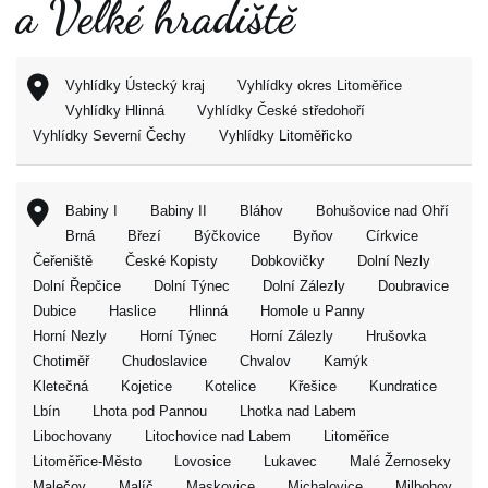
a Velké hradiště
Vyhlídky Ústecký kraj
Vyhlídky okres Litoměřice
Vyhlídky Hlinná
Vyhlídky České středohoří
Vyhlídky Severní Čechy
Vyhlídky Litoměřicko
Babiny I
Babiny II
Bláhov
Bohušovice nad Ohří
Brná
Březí
Býčkovice
Byňov
Církvice
Čeřeniště
České Kopisty
Dobkovičky
Dolní Nezly
Dolní Řepčice
Dolní Týnec
Dolní Zálezly
Doubravice
Dubice
Haslice
Hlinná
Homole u Panny
Horní Nezly
Horní Týnec
Horní Zálezly
Hrušovka
Chotiměř
Chudoslavice
Chvalov
Kamýk
Kletečná
Kojetice
Kotelice
Křešice
Kundratice
Lbín
Lhota pod Pannou
Lhotka nad Labem
Libochovany
Litochovice nad Labem
Litoměřice
Litoměřice-Město
Lovosice
Lukavec
Malé Žernoseky
Malečov
Malíč
Maskovice
Michalovice
Milbohov