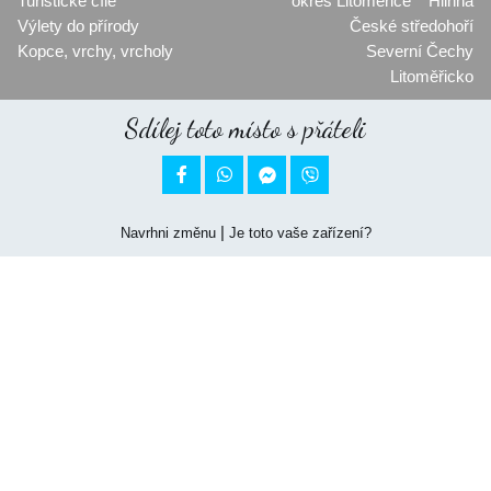
Turistické cíle
okres Litoměřice
Hlinná
Výlety do přírody
České středohoří
Kopce, vrchy, vrcholy
Severní Čechy
Litoměřicko
Sdílej toto místo s přáteli


|
Navrhni změnu
Je toto vaše zařízení?