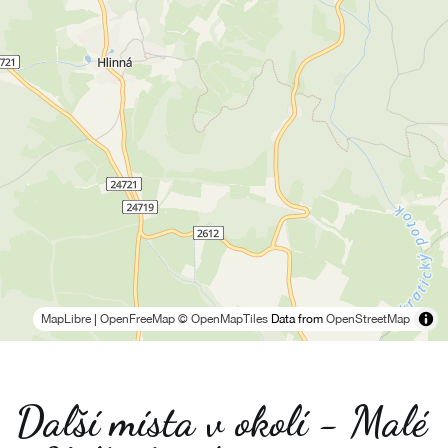
MapLibre
|
OpenFreeMap
© OpenMapTiles
Data from
OpenStreetMap
Další místa v okolí - Malé