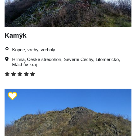
Kamýk
Kopce, vrchy, vrcholy
Hlinná
,
České středohoří
,
Severní Čechy
,
Litoměřicko
,
Máchův kraj