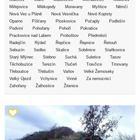
Miřejovice
Mlékojedy
Moravany
Myštice
Němčí
Nová Ves u Pláně
Nová Vesnička
Nové Kopisty
Oparno
Píšťany
Ploskovice
Počaply
Podlešín
Podviní
Pohořany
Pohoří
Pokratice
Prackovice nad Labem
Proboštov
Předměstí
Radejčín
Rýdeč
Řepčice
Řepnice
Řetouň
Sebuzín
Sedlec
Skalice
Soběnice
Staňkovice
Starý Mlýnec
Stebno
Suchá
Suletice
Tasov
Těchobuzice
Terezín
Tlučeň
Travčice
Trnovany
Třeboutice
Třebušín
Vaňov
Velké Žernoseky
Velký Újezd
Vchynice
Vinné
Za nemocnicí
Zahořany
Žalhostice
Žitenice