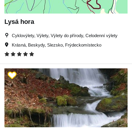
Lysá hora
Cyklovýlety, Výlety, Výlety do přírody, Celodenní výlety
Krásná
,
Beskydy
,
Slezsko
,
Frýdeckomístecko