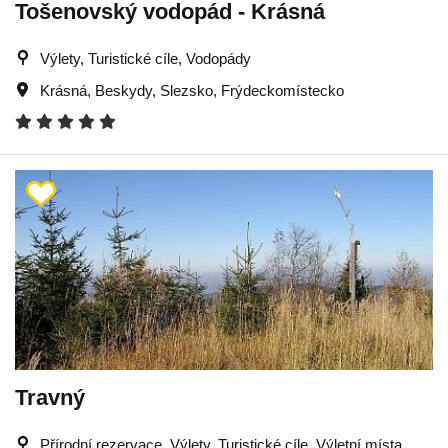
Tošenovský vodopád - Krásná
Výlety, Turistické cíle, Vodopády
Krásná
,
Beskydy
,
Slezsko
,
Frýdeckomístecko
Travný
Přírodní rezervace, Výlety, Turistické cíle, Výletní místa