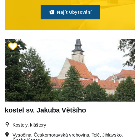
Najít Ubytování
kostel sv. Jakuba Většího
Kostely, kláštery
Vysočina
,
Českomoravská vrchovina
,
Telč
,
Jihlavsko
,