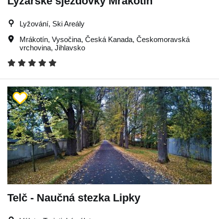
Lyžařské sjezdovky Mrákotín
Lyžování, Ski Areály
Mrákotín
,
Vysočina
,
Česká Kanada
,
Českomoravská
vrchovina
,
Jihlavsko
Telč - Naučná stezka Lipky