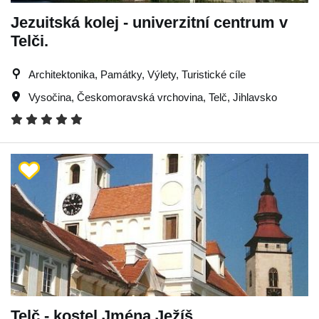
Jezuitská kolej - univerzitní centrum v
Telči.
Architektonika, Památky, Výlety, Turistické cíle
Vysočina
,
Českomoravská vrchovina
,
Telč
,
Jihlavsko
Telč - kostel Jména Ježíš