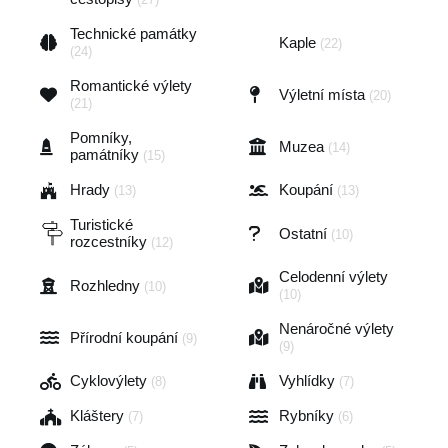
Technické památky
Kaple
(22)
(24)
Romantické výlety
Výletní místa
(20)
(21)
Pomníky,
Muzea
(14)
památníky
(15)
Hrady
Koupání
(13)
(13)
Turistické
Ostatní
(10)
rozcestníky
(12)
Celodenní výlety
Rozhledny
(10)
(10)
Nenáročné výlety
Přírodní koupání
(9)
(9)
Cyklovýlety
Vyhlídky
(8)
(7)
Kláštery
Rybníky
(7)
(6)