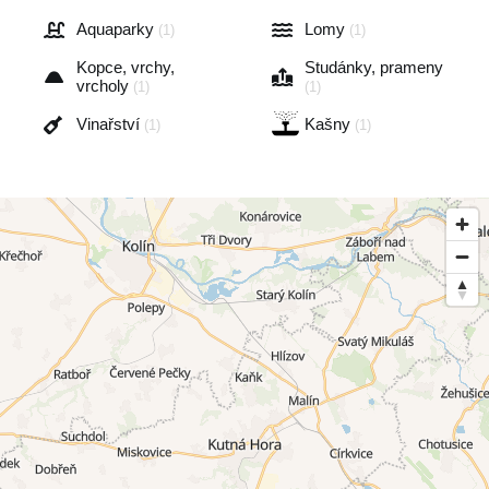
Aquaparky
Lomy
(1)
(1)
Kopce, vrchy,
Studánky, prameny
vrcholy
(1)
(1)
Vinařství
Kašny
(1)
(1)