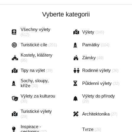
Vyberte kategorii
Všechny výlety
Výlety
(346)
(612)
Turistické cíle
Památky
(201)
(104)
Kostely, kláštery
Zámky
(49)
(95)
Tipy na výlet
Rodinné výlety
(39)
(36)
Sochy, sloupy,
Půldenní výlety
(32)
kříže
(33)
Výlety za kulturou
Výlety do přírody
(30)
(29)
Turistické výlety
Architektonika
(27)
(29)
Inspirace -
Tvrze
(26)
cestopisy
(27)