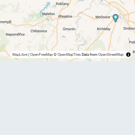
MapLibre
|
OpenFreeMap
© OpenMapTiles
Data from
OpenStreetMap