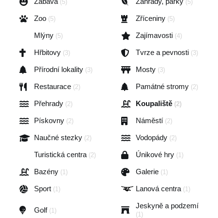
Zábava
Zahrady, parky
(5)
(5)
Zoo
Zříceniny
(5)
(5)
Mlýny
Zajímavosti
(5)
(4)
Hřbitovy
Tvrze a pevnosti
(3)
(3)
Přírodní lokality
Mosty
(3)
(3)
Restaurace
Památné stromy
(2)
(2)
Přehrady
Koupaliště
(2)
(2)
Pískovny
Náměstí
(2)
(2)
Naučné stezky
Vodopády
(2)
(2)
Turistická centra
Únikové hry
(2)
(1)
Bazény
Galerie
(1)
(1)
Sport
Lanová centra
(1)
(1)
Jeskyně a podzemí
Golf
(1)
(1)