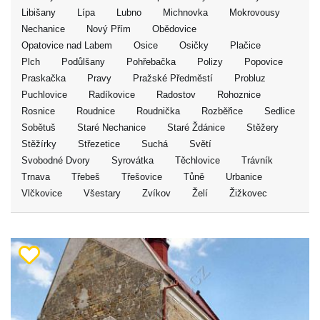
Libišany
Lípa
Lubno
Michnovka
Mokrovousy
Nechanice
Nový Přím
Obědovice
Opatovice nad Labem
Osice
Osičky
Plačice
Plch
Podůlšany
Pohřebačka
Polizy
Popovice
Praskačka
Pravy
Pražské Předměstí
Probluz
Puchlovice
Radíkovice
Radostov
Rohoznice
Rosnice
Roudnice
Roudnička
Rozběřice
Sedlice
Sobětuš
Staré Nechanice
Staré Ždánice
Stěžery
Stěžírky
Střezetice
Suchá
Světí
Svobodné Dvory
Syrovátka
Těchlovice
Trávník
Trnava
Třebeš
Třešovice
Tůně
Urbanice
Vlčkovice
Všestary
Zvíkov
Želí
Žižkovec