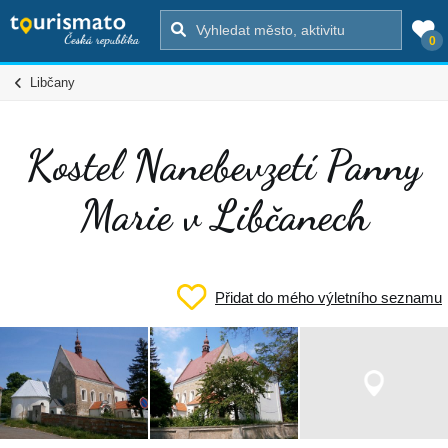
0
Libčany
Kostel Nanebevzetí Panny
Marie v Libčanech
Přidat do mého výletního seznamu