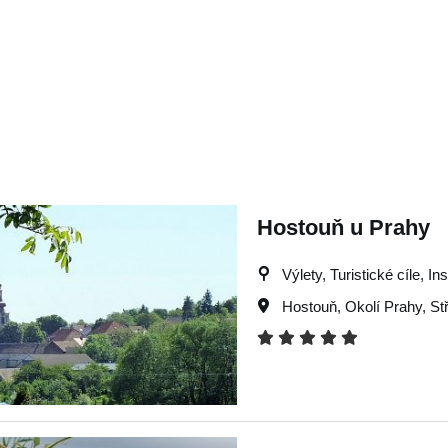
Hostouň u Prahy
Výlety, Turistické cíle, In
Hostouň
,
Okolí Prahy
,
St