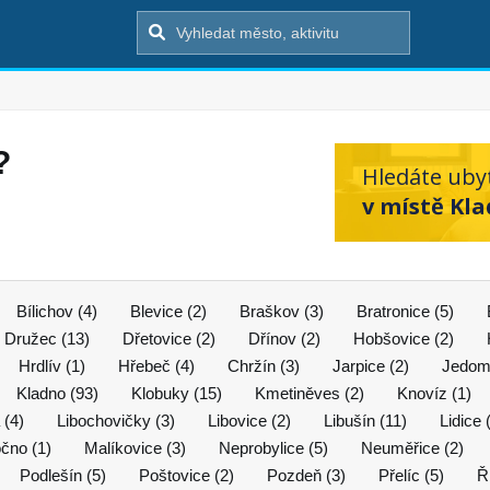
?
Hledáte uby
v místě Kl
Bílichov (4)
Blevice (2)
Braškov (3)
Bratronice (5)
Družec (13)
Dřetovice (2)
Dřínov (2)
Hobšovice (2)
Hrdlív (1)
Hřebeč (4)
Chržín (3)
Jarpice (2)
Jedomě
Kladno (93)
Klobuky (15)
Kmetiněves (2)
Knovíz (1)
 (4)
Libochovičky (3)
Libovice (2)
Libušín (11)
Lidice 
očno (1)
Malíkovice (3)
Neprobylice (5)
Neuměřice (2)
Podlešín (5)
Poštovice (2)
Pozdeň (3)
Přelíc (5)
Ř