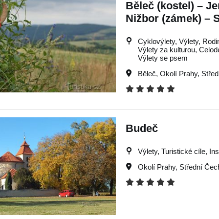
Běleč (kostel) – Je
Nižbor (zámek) – 
Cyklovýlety, Výlety, Rodi
Výlety za kulturou, Celode
Výlety se psem
Běleč
,
Okolí Prahy
,
Střed
Budeč
Výlety, Turistické cíle, In
Okolí Prahy
,
Střední Čec