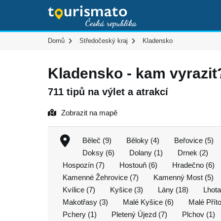
Domů
Středočeský kraj
Kladensko
Kladensko - kam vyrazit
711 tipů na výlet a atrakcí
Zobrazit na mapě
Běleč (9)
Běloky (4)
Beřovice (5)
Doksy (6)
Dolany (1)
Drnek (2)
Hospozín (7)
Hostouň (6)
Hradečno (6)
Kamenné Žehrovice (7)
Kamenný Most (5)
Kvílice (7)
Kyšice (3)
Lány (18)
Lhota
Makotřasy (3)
Malé Kyšice (6)
Malé Přít
Pchery (1)
Pletený Újezd (7)
Plchov (1)