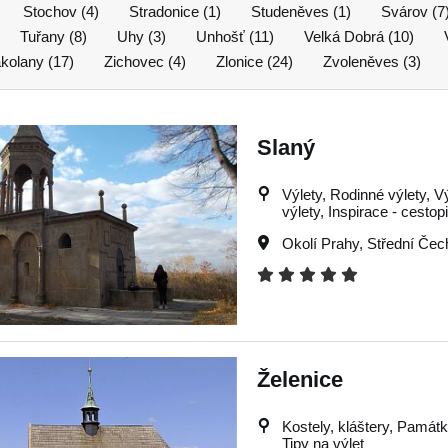
Stochov (4)
Stradonice (1)
Studeněves (1)
Svárov (7
Tuřany (8)
Uhy (3)
Unhošť (11)
Velká Dobrá (10)
kolany (17)
Zichovec (4)
Zlonice (24)
Zvoleněves (3)
Slaný
Výlety, Rodinné výlety, V
výlety, Inspirace - cestop
Okolí Prahy
,
Střední Čec
Želenice
Kostely, kláštery, Památky
Tipy na výlet