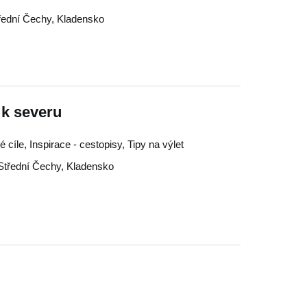
řední Čechy
,
Kladensko
 k severu
é cíle, Inspirace - cestopisy, Tipy na výlet
Střední Čechy
,
Kladensko