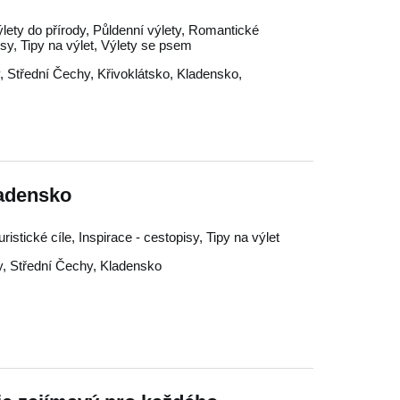
ýlety do přírody, Půldenní výlety, Romantické
isy, Tipy na výlet, Výlety se psem
,
Střední Čechy
,
Křivoklátsko
,
Kladensko
,
ladensko
Turistické cíle, Inspirace - cestopisy, Tipy na výlet
y
,
Střední Čechy
,
Kladensko