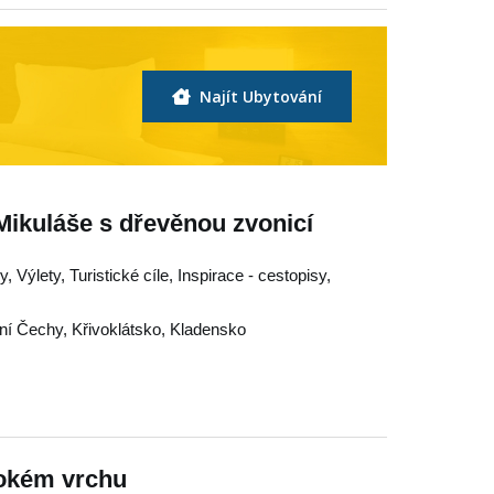
Najít Ubytování
 Mikuláše s dřevěnou zvonicí
, Výlety, Turistické cíle, Inspirace - cestopisy,
ní Čechy
,
Křivoklátsko
,
Kladensko
okém vrchu