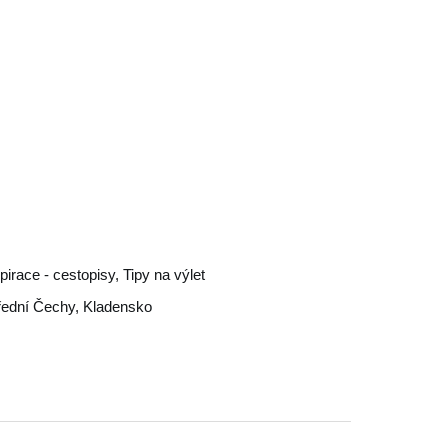
spirace - cestopisy, Tipy na výlet
řední Čechy
,
Kladensko