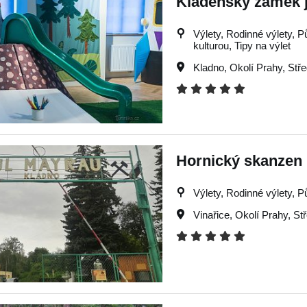
Kladenský zámek j
Výlety, Rodinné výlety, P
kulturou, Tipy na výlet
Kladno
,
Okolí Prahy
,
Stř
Hornický skanzen
Výlety, Rodinné výlety, Pů
Vinařice
,
Okolí Prahy
,
St