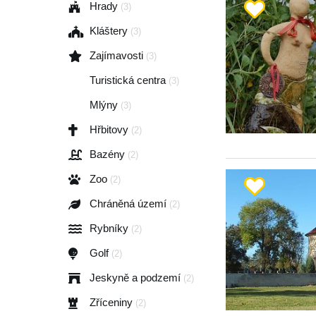
Hrady
(3)
Kláštery
(3)
Zajímavosti
(3)
Turistická centra
(3)
Mlýny
(3)
Hřbitovy
(2)
Bazény
(2)
Zoo
(2)
Chráněná území
(2)
Rybníky
(2)
Golf
(2)
Jeskyně a podzemí
(2)
Zříceniny
(2)