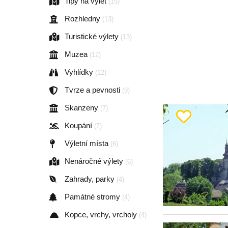
Tipy na výlet
(15)
Rozhledny
(13)
Turistické výlety
(13)
Muzea
(12)
Vyhlídky
(12)
Tvrze a pevnosti
(9)
Skanzeny
(7)
Koupání
(7)
Výletní místa
(6)
Nenáročné výlety
(6)
Zahrady, parky
(4)
Památné stromy
(4)
Kopce, vrchy, vrcholy
(4)