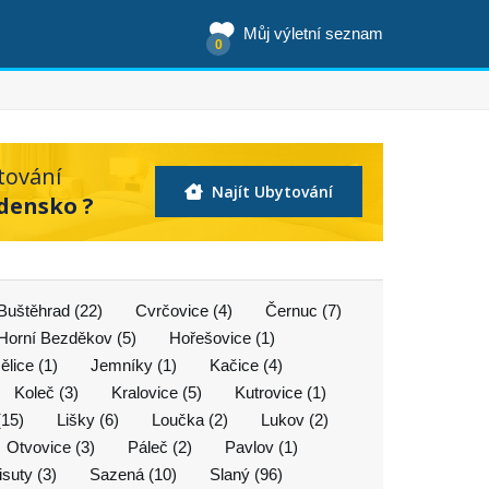
Můj výletní seznam
0
tování
Najít Ubytování
adensko ?
Buštěhrad (22)
Cvrčovice (4)
Černuc (7)
Horní Bezděkov (5)
Hořešovice (1)
lice (1)
Jemníky (1)
Kačice (4)
Koleč (3)
Kralovice (5)
Kutrovice (1)
(15)
Lišky (6)
Loučka (2)
Lukov (2)
Otvovice (3)
Páleč (2)
Pavlov (1)
isuty (3)
Sazená (10)
Slaný (96)