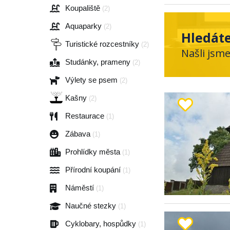
Koupaliště
(2)
Aquaparky
(2)
Hledáte
Turistické rozcestníky
(2)
Našli jsm
Studánky, prameny
(2)
Výlety se psem
(2)
Kašny
(2)
Restaurace
(1)
Zábava
(1)
Prohlídky města
(1)
Přírodní koupání
(1)
Náměstí
(1)
Naučné stezky
(1)
Cyklobary, hospůdky
(1)