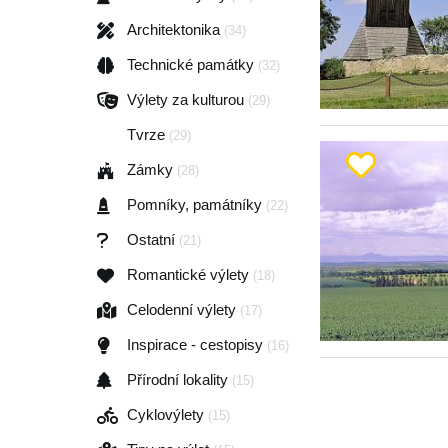
Architektonika
(34)
Technické památky
(32)
Výlety za kulturou
(29)
Tvrze
(29)
Zámky
(28)
Pomníky, památníky
(22)
Ostatní
(21)
Romantické výlety
(18)
Celodenní výlety
(17)
Inspirace - cestopisy
(16)
Přírodní lokality
(15)
Cyklovýlety
(15)