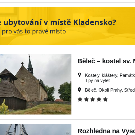
 ubytování v místě Kladensko?
e pro vás to pravé místo
Běleč – kostel sv.
Kostely, kláštery, Památky
Tipy na výlet
Běleč
,
Okolí Prahy
,
Střed
Rozhledna na Vys