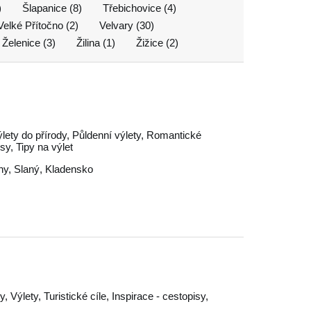
)
Šlapanice (8)
Třebichovice (4)
Velké Přítočno (2)
Velvary (30)
Želenice (3)
Žilina (1)
Žižice (2)
ýlety do přírody, Půldenní výlety, Romantické
isy, Tipy na výlet
hy
,
Slaný
,
Kladensko
, Výlety, Turistické cíle, Inspirace - cestopisy,