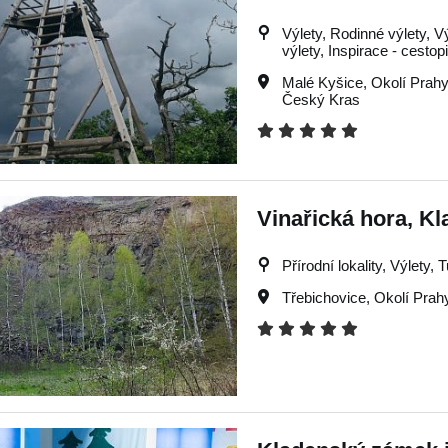
Výlety, Rodinné výlety, V
výlety, Inspirace - cestop
Malé Kyšice
,
Okolí Prahy
Český Kras
Vinařická hora, K
Přírodní lokality, Výlety, 
Třebichovice
,
Okolí Prah