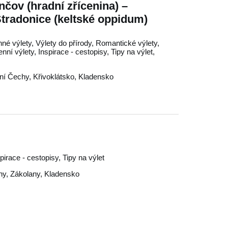
nčov (hradní zřícenina) –
Stradonice (keltské oppidum)
nné výlety, Výlety do přírody, Romantické výlety,
nní výlety, Inspirace - cestopisy, Tipy na výlet,
ní Čechy
,
Křivoklátsko
,
Kladensko
spirace - cestopisy, Tipy na výlet
hy
,
Zákolany
,
Kladensko