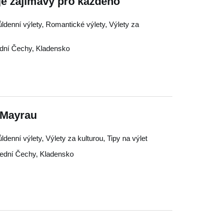
e zajímavý pro každého
ůldenní výlety, Romantické výlety, Výlety za
ední Čechy
,
Kladensko
 Mayrau
ldenní výlety, Výlety za kulturou, Tipy na výlet
řední Čechy
,
Kladensko