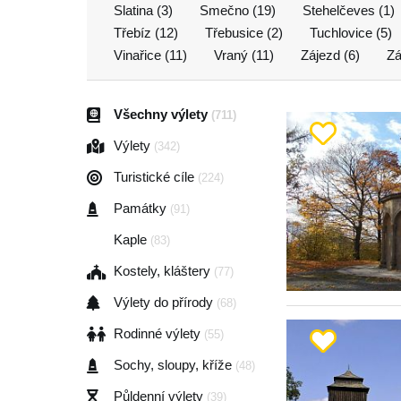
Slatina (3)
Smečno (19)
Stehelčeves (1)
Třebíz (12)
Třebusice (2)
Tuchlovice (5)
Vinařice (11)
Vraný (11)
Zájezd (6)
Zá
Všechny výlety
(711)
Výlety
(342)
Turistické cíle
(224)
Památky
(91)
Kaple
(83)
Kostely, kláštery
(77)
Výlety do přírody
(68)
Rodinné výlety
(55)
Sochy, sloupy, kříže
(48)
Půldenní výlety
(39)