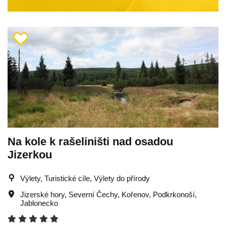
Na kole k rašeliništi nad osadou
Jizerkou
Výlety, Turistické cíle, Výlety do přírody
Jizerské hory
,
Severní Čechy
,
Kořenov
,
Podkrkonoší
,
Jablonecko