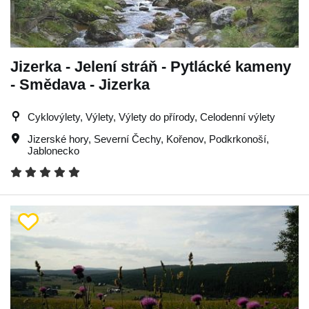
Jizerka - Jelení stráň - Pytlácké kameny
- Smědava - Jizerka
Cyklovýlety, Výlety, Výlety do přírody, Celodenní výlety
Jizerské hory
,
Severní Čechy
,
Kořenov
,
Podkrkonoší
,
Jablonecko