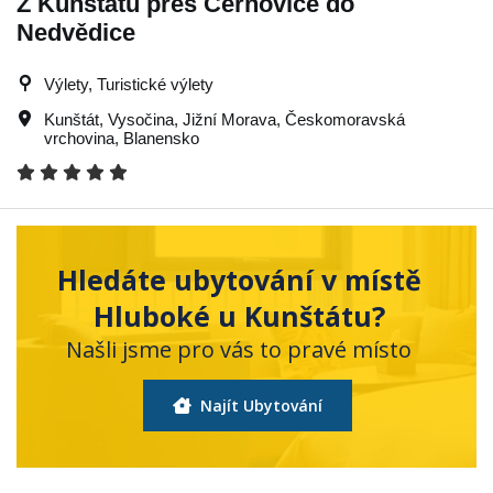
Z Kunštátu přes Černovice do
Nedvědice
Výlety, Turistické výlety
Kunštát
,
Vysočina
,
Jižní Morava
,
Českomoravská
vrchovina
,
Blanensko
Hledáte ubytování v místě
Hluboké u Kunštátu?
Našli jsme pro vás to pravé místo
Najít Ubytování