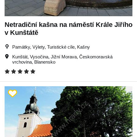
Netradiční kašna na náměstí Krále Jiřího
v Kunštátě
Památky, Výlety, Turistické cíle, Kašny
Kunštát
,
Vysočina
,
Jižní Morava
,
Českomoravská
vrchovina
,
Blanensko