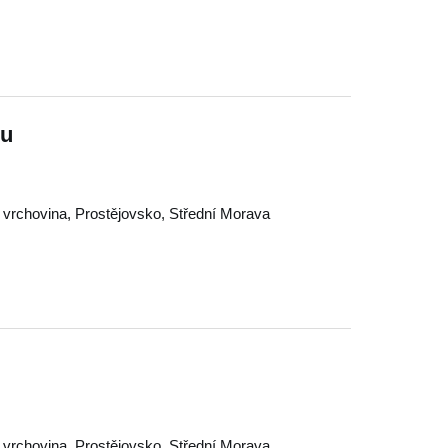
ou
 vrchovina
,
Prostějovsko
,
Střední Morava
 vrchovina
,
Prostějovsko
,
Střední Morava