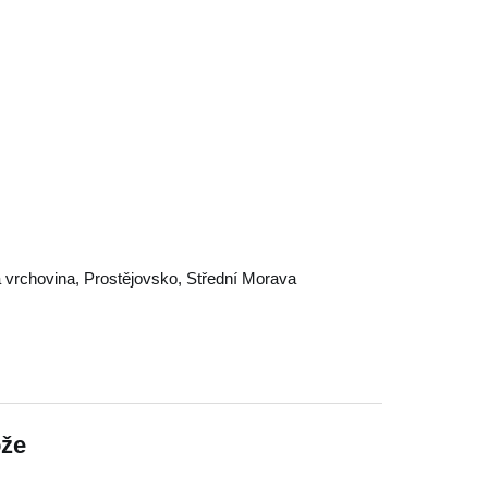
 vrchovina
,
Prostějovsko
,
Střední Morava
ože