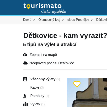
Domů
Olomoucký kraj
okres Prostějov
Dětkov
Dětkovice - kam vyrazit
5 tipů na výlet a atrakcí
Zobrazit na mapě
Předpověď počasí Dětkovice
Všechny výlety
(5)
Kaple
(3)
Památky
(1)
Výlety
(1)