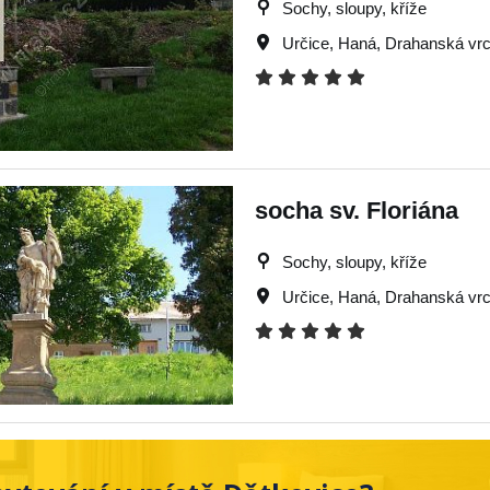
Sochy, sloupy, kříže
Určice
,
Haná
,
Drahanská vr
socha sv. Floriána
Sochy, sloupy, kříže
Určice
,
Haná
,
Drahanská vr