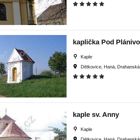
kaplička Pod Plániv
Kaple
Dětkovice
,
Haná
,
Drahanská
kaple sv. Anny
Kaple
Dětkovice
,
Haná
,
Drahanská