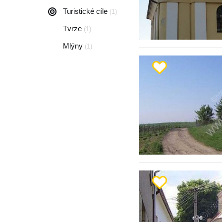
Turistické cíle
(1)
Tvrze
(1)
Mlýny
(1)