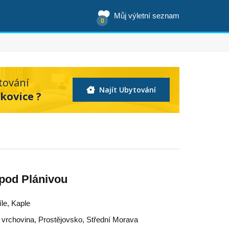
Můj výletní seznam
0
tování
Najít Ubytování
kovice ?
 pod Plánivou
íle, Kaple
 vrchovina
,
Prostějovsko
,
Střední Morava