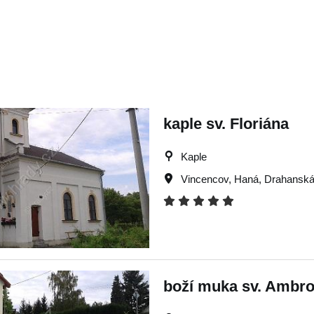
kaple sv. Floriána
Kaple
Vincencov
,
Haná
,
Drahanská
boží muka sv. Ambr