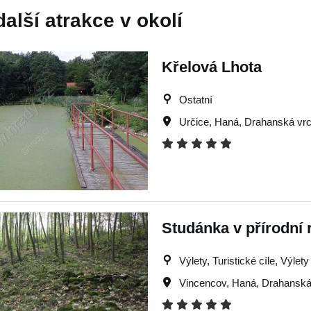
další atrakce v okolí
Křelová Lhota
Ostatní
Určice
,
Haná
,
Drahanská vr
Studánka v přírodní 
Výlety, Turistické cíle, Výle
Vincencov
,
Haná
,
Drahanská