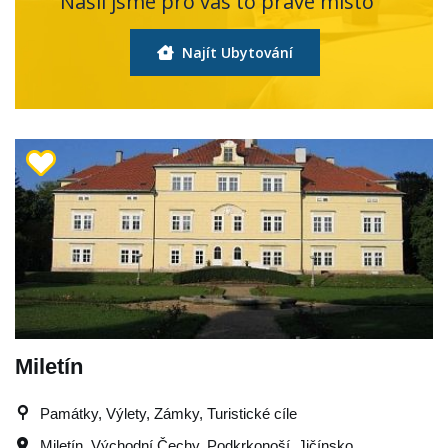
Našli jsme pro vás to pravé místo
Najít Ubytování
Miletín
Památky, Výlety, Zámky, Turistické cíle
Miletín
,
Východní Čechy
,
Podkrkonoší
,
Jičínsko