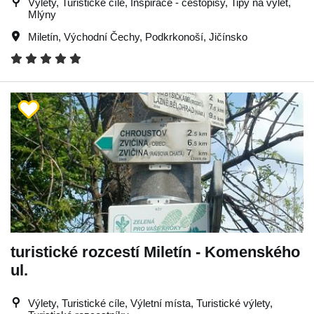
Výlety, Turistické cíle, Inspirace - cestopisy, Tipy na výlet,
Mlýny
Miletín
,
Východní Čechy
,
Podkrkonoší
,
Jičínsko
turistické rozcestí Miletín - Komenského
ul.
Výlety, Turistické cíle, Výletní místa, Turistické výlety,