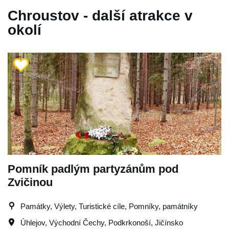
Chroustov - další atrakce v
okolí
Pomník padlým partyzánům pod
Zvičinou
Památky, Výlety, Turistické cíle, Pomníky, památníky
Úhlejov
,
Východní Čechy
,
Podkrkonoší
,
Jičínsko