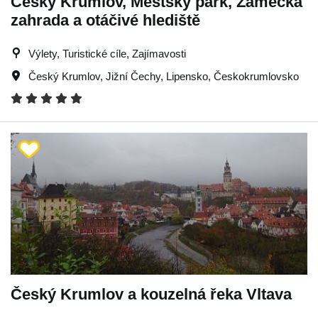
Český Krumlov, Městský park, Zámecká
zahrada a otáčivé hlediště
Výlety, Turistické cíle, Zajímavosti
Český Krumlov
,
Jižní Čechy
,
Lipensko
,
Českokrumlovsko
Český Krumlov a kouzelná řeka Vltava