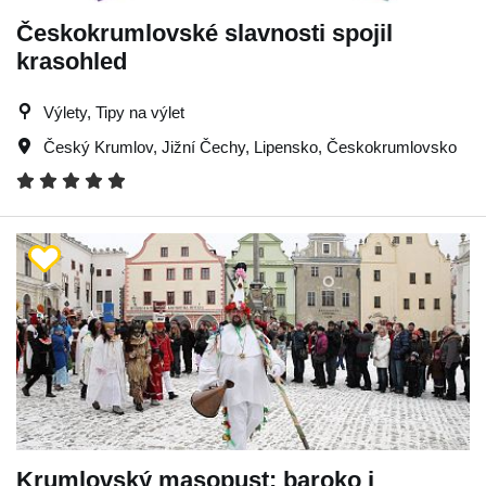
Českokrumlovské slavnosti spojil
krasohled
Výlety, Tipy na výlet
Český Krumlov
,
Jižní Čechy
,
Lipensko
,
Českokrumlovsko
Krumlovský masopust: baroko i