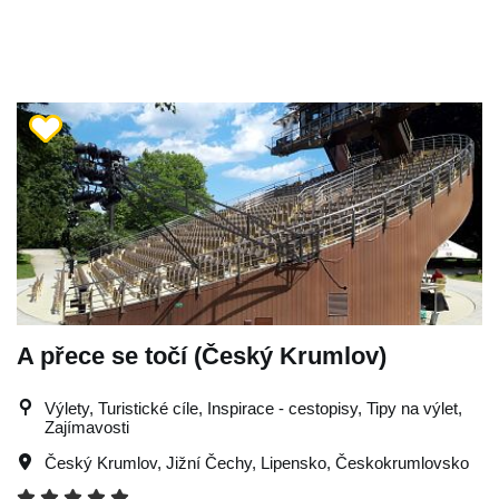
A přece se točí (Český Krumlov)
Výlety, Turistické cíle, Inspirace - cestopisy, Tipy na výlet,
Zajímavosti
Český Krumlov
,
Jižní Čechy
,
Lipensko
,
Českokrumlovsko