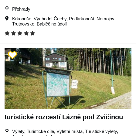
Přehrady
Krkonoše
,
Východní Čechy
,
Podkrkonoší
,
Nemojov
,
Trutnovsko
,
Babiččino údolí
turistické rozcestí Lázně pod Zvičinou
Výlety, Turistické cíle, Výletní místa, Turistické výlety,