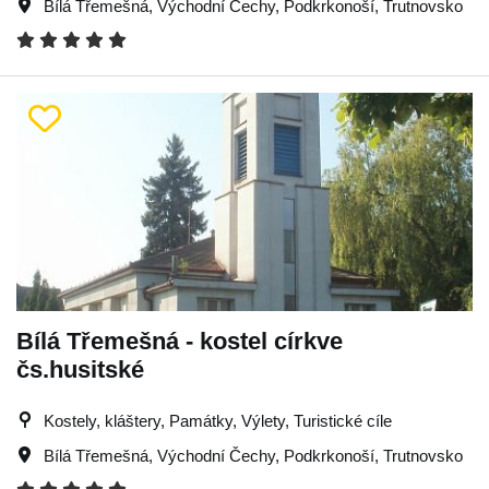
Bílá Třemešná
,
Východní Čechy
,
Podkrkonoší
,
Trutnovsko
Bílá Třemešná - kostel církve
čs.husitské
Kostely, kláštery, Památky, Výlety, Turistické cíle
Bílá Třemešná
,
Východní Čechy
,
Podkrkonoší
,
Trutnovsko