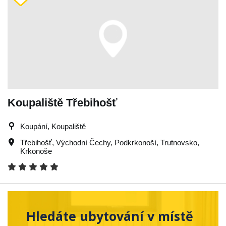
Koupaliště Třebihošť
Koupání, Koupaliště
Třebihošť
,
Východní Čechy
,
Podkrkonoší
,
Trutnovsko
,
Krkonoše
Hledáte ubytování v místě