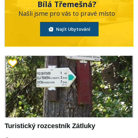
Bílá Třemešná?
Našli jsme pro vás to pravé místo
Najít Ubytování
Turistický rozcestník Zátluky