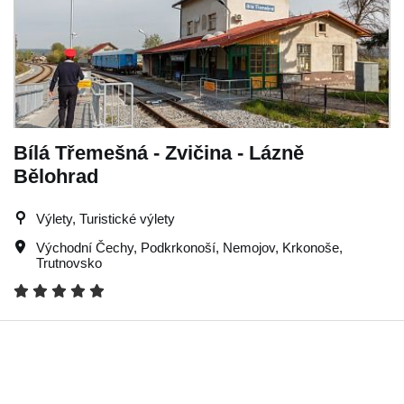
Bílá Třemešná - Zvičina - Lázně
Bělohrad
Výlety, Turistické výlety
Východní Čechy
,
Podkrkonoší
,
Nemojov
,
Krkonoše
,
Trutnovsko