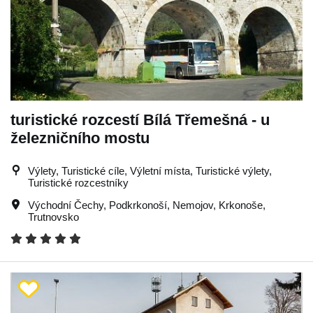
turistické rozcestí Bílá Třemešná - u
železničního mostu
Výlety, Turistické cíle, Výletní místa, Turistické výlety,
Turistické rozcestníky
Východní Čechy
,
Podkrkonoší
,
Nemojov
,
Krkonoše
,
Trutnovsko