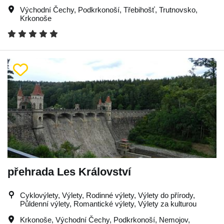
Východní Čechy
,
Podkrkonoší
,
Třebihošť
,
Trutnovsko
,
Krkonoše
přehrada Les Království
Cyklovýlety, Výlety, Rodinné výlety, Výlety do přírody,
Půldenní výlety, Romantické výlety, Výlety za kulturou
Krkonoše
,
Východní Čechy
,
Podkrkonoší
,
Nemojov
,