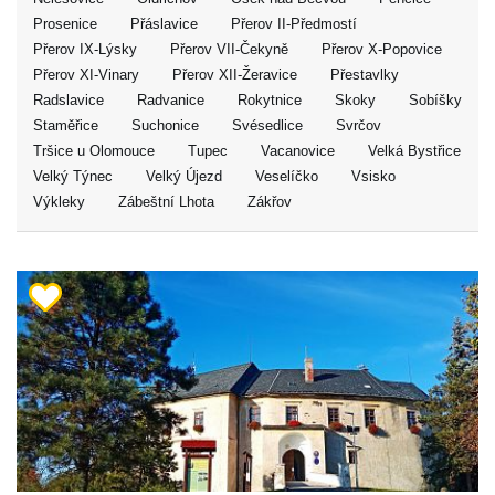
Prosenice
Přáslavice
Přerov II-Předmostí
Přerov IX-Lýsky
Přerov VII-Čekyně
Přerov X-Popovice
Přerov XI-Vinary
Přerov XII-Žeravice
Přestavlky
Radslavice
Radvanice
Rokytnice
Skoky
Sobíšky
Staměřice
Suchonice
Svésedlice
Svrčov
Tršice u Olomouce
Tupec
Vacanovice
Velká Bystřice
Velký Týnec
Velký Újezd
Veselíčko
Vsisko
Výkleky
Zábeštní Lhota
Zákřov