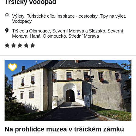
Tršický vodopád
Výlety, Turistické cíle, Inspirace - cestopisy, Tipy na výlet,
Vodopády
Tršice u Olomouce
,
Severní Morava a Slezsko
,
Severní
Morava
,
Haná
,
Olomoucko
,
Střední Morava
Na prohlídce muzea v tršickém zámku