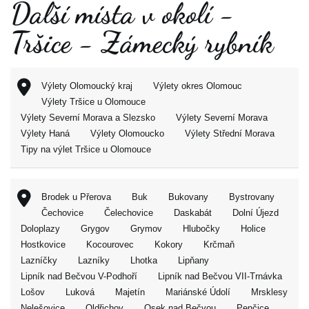
Další místa v okolí -
Tršice - Zámecký rybník
Výlety Olomoucký kraj
Výlety okres Olomouc
Výlety Tršice u Olomouce
Výlety Severní Morava a Slezsko
Výlety Severní Morava
Výlety Haná
Výlety Olomoucko
Výlety Střední Morava
Tipy na výlet Tršice u Olomouce
Brodek u Přerova
Buk
Bukovany
Bystrovany
Čechovice
Čelechovice
Daskabát
Dolní Újezd
Doloplazy
Grygov
Grymov
Hlubočky
Holice
Hostkovice
Kocourovec
Kokory
Krčmaň
Lazníčky
Lazníky
Lhotka
Lipňany
Lipník nad Bečvou V-Podhoří
Lipník nad Bečvou VII-Trnávka
Lošov
Luková
Majetín
Mariánské Údolí
Mrsklesy
Nelešovice
Oldřichov
Osek nad Bečvou
Penčice