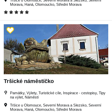
Tršice u Olomouce
,
Severní Morava a Slezsko
,
Severní
Morava
,
Haná
,
Olomoucko
,
Střední Morava
Tršické náměstíčko
Památky, Výlety, Turistické cíle, Inspirace - cestopisy, Tipy
na výlet, Náměstí
Tršice u Olomouce
,
Severní Morava a Slezsko
,
Severní
Morava
,
Haná
,
Olomoucko
,
Střední Morava