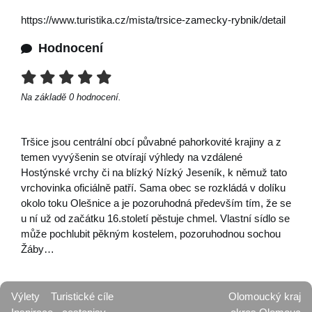
https://www.turistika.cz/mista/trsice-zamecky-rybnik/detail
Hodnocení
Na základě
0
hodnocení.
Tršice jsou centrální obcí půvabné pahorkovité krajiny a z
temen vyvýšenin se otvírají výhledy na vzdálené
Hostýnské vrchy či na blízký Nízký Jeseník, k němuž tato
vrchovinka oficiálně patří. Sama obec se rozkládá v dolíku
okolo toku Olešnice a je pozoruhodná především tím, že se
u ní už od začátku 16.století pěstuje chmel. Vlastní sídlo se
může pochlubit pěkným kostelem, pozoruhodnou sochou
Žáby…
Výlety
Turistické cíle
Olomoucký kraj