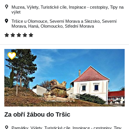
Muzea, Výlety, Turistické cíle, Inspirace - cestopisy, Tipy na
výlet
Tršice u Olomouce
,
Severní Morava a Slezsko
,
Severní
Morava
,
Haná
,
Olomoucko
,
Střední Morava
Za obří žábou do Tršic
Památky, Výlety, Turistické cíle, Inspirace - cestopisy, Tipy