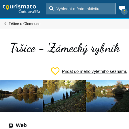
0
Tršice u Olomouce
Tršice - Zámecký rybník
Přidat do mého výletního seznamu
Web