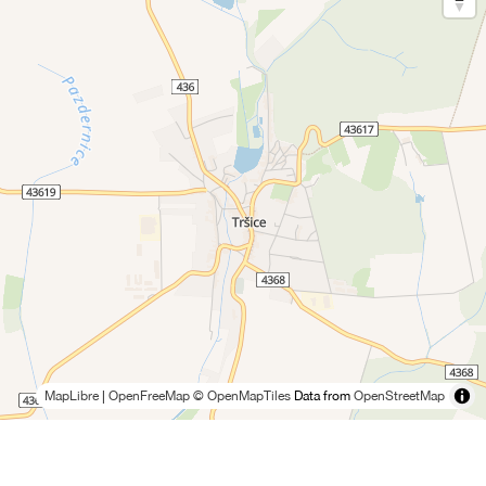
MapLibre
|
OpenFreeMap
© OpenMapTiles
Data from
OpenStreetMap