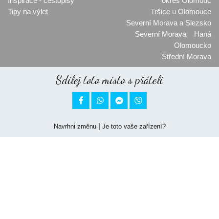
Inspirace - cestopisy
okres Olomouc
Tipy na výlet
Tršice u Olomouce
Severní Morava a Slezsko
Severní Morava
Haná
Olomoucko
Střední Morava
Sdílej toto místo s přáteli


|
Navrhni změnu
Je toto vaše zařízení?