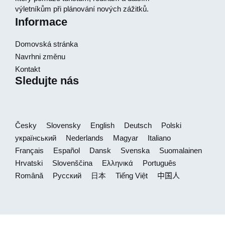
výletníkům při plánování nových zážitků.
Informace
Domovská stránka
Navrhni změnu
Kontakt
Sledujte nás
Česky
Slovensky
English
Deutsch
Polski
український
Nederlands
Magyar
Italiano
Français
Español
Dansk
Svenska
Suomalainen
Hrvatski
Slovenščina
Ελληνικά
Português
Română
Русский
日本
Tiếng Việt
中国人