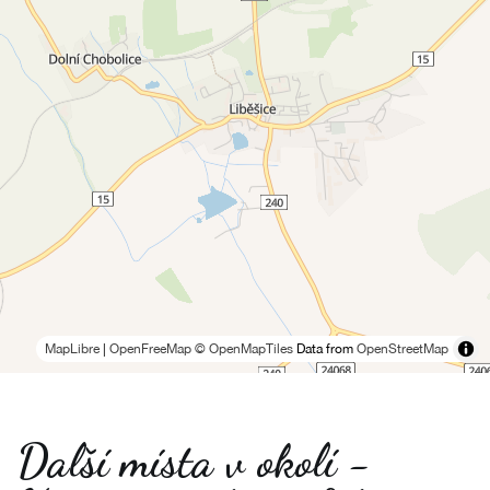
MapLibre
|
OpenFreeMap
© OpenMapTiles
Data from
OpenStreetMap
Další místa v okolí -