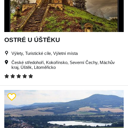
OSTRÉ U ÚŠTĚKU
Výlety, Turistické cíle, Výletní místa
České středohoří
,
Kokořínsko
,
Severní Čechy
,
Máchův
kraj
,
Úštěk
,
Litoměřicko