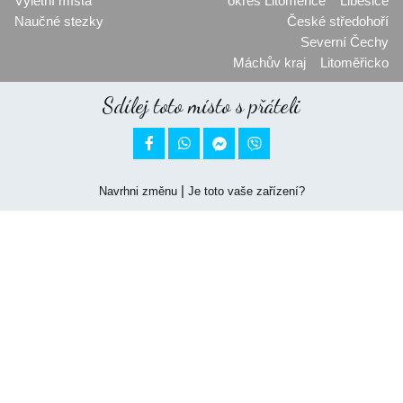
Výletní místa
okres Litoměřice
Liběšice
Naučné stezky
České středohoří
Severní Čechy
Máchův kraj
Litoměřicko
Sdílej toto místo s přáteli


|
Navrhni změnu
Je toto vaše zařízení?