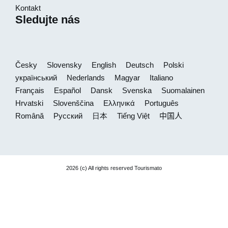
Kontakt
Sledujte nás
Česky
Slovensky
English
Deutsch
Polski
український
Nederlands
Magyar
Italiano
Français
Español
Dansk
Svenska
Suomalainen
Hrvatski
Slovenščina
Ελληνικά
Português
Română
Русский
日本
Tiếng Việt
中国人
2026 (c) All rights reserved Tourismato