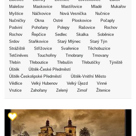
Malešov
Maskovice
Mastířovice
Mladé
Mukařov
Myštice
Náčkovice
Nová Vesnička
Nučnice
Nučničky
Okna
Ostré
Ploskovice
Počaply
Podviní
Pohořany
Polepy
Rašovice
Rochov
Rochov
Řepčice
Sedlec
Skalka
Soběnice
Srdov
Staňkovice
Starý Mlýnec
Starý Týn
Strážiště
Střížovice
Svařenice
Těchobuzice
Tetčiněves
Touchořiny
Trnobrany
Trnovany
Třebín
Třeboutice
Třebušín
Třebutičky
Týniště
Úštěk
Úštěk-České Předměstí
Úštěk-Českolipské Předměstí
Úštěk-Vnitřní Město
Vědlice
Velký Hubenov
Velký Újezd
Vinné
Vrutice
Zahořany
Zelený
Zimoř
Žitenice