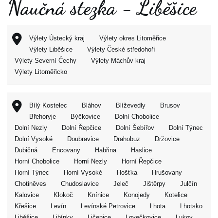
Naučná stezka - Liběšice
Výlety Ústecký kraj
Výlety okres Litoměřice
Výlety Liběšice
Výlety České středohoří
Výlety Severní Čechy
Výlety Máchův kraj
Výlety Litoměřicko
Bílý Kostelec
Bláhov
Blíževedly
Brusov
Břehoryje
Býčkovice
Dolní Chobolice
Dolní Nezly
Dolní Řepčice
Dolní Šebířov
Dolní Týnec
Dolní Vysoké
Doubravice
Drahobuz
Držovice
Dubičná
Encovany
Habřina
Haslice
Horní Chobolice
Horní Nezly
Horní Řepčice
Horní Týnec
Horní Vysoké
Hošťka
Hrušovany
Chotiněves
Chudoslavice
Jeleč
Jištěrpy
Julčín
Kalovice
Klokoč
Knínice
Konojedy
Kotelice
Křešice
Levín
Levínské Petrovice
Lhota
Lhotsko
Liběšice
Libínky
Ličenice
Lovečkovice
Lukov