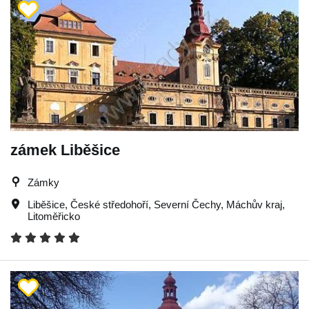
zámek Liběšice
Zámky
Liběšice
,
České středohoří
,
Severní Čechy
,
Máchův kraj
,
Litoměřicko