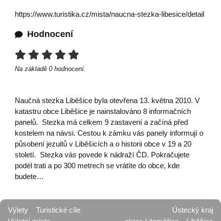
https://www.turistika.cz/mista/naucna-stezka-libesice/detail
Hodnocení
Na základě
0
hodnocení.
Naučná stezka Liběšice byla otevřena 13. května 2010. V
katastru obce Liběšice je nainstalováno 8 informačních
panelů. Stezka má celkem 9 zastavení a začíná před
kostelem na návsi. Cestou k zámku vás panely informují o
působení jezuitů v Liběšicích a o historii obce v 19 a 20
století. Stezka vás povede k nádraží ČD. Pokračujete
podél trati a po 300 metrech se vrátíte do obce, kde
budete…
Výlety
Turistické cíle
Ústecký kraj