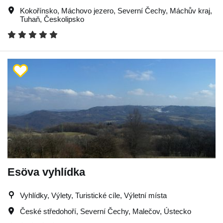
Kokořínsko
,
Máchovo jezero
,
Severní Čechy
,
Máchův kraj
,
Tuhaň
,
Českolipsko
Esöva vyhlídka
Vyhlídky, Výlety, Turistické cíle, Výletní místa
České středohoří
,
Severní Čechy
,
Malečov
,
Ústecko