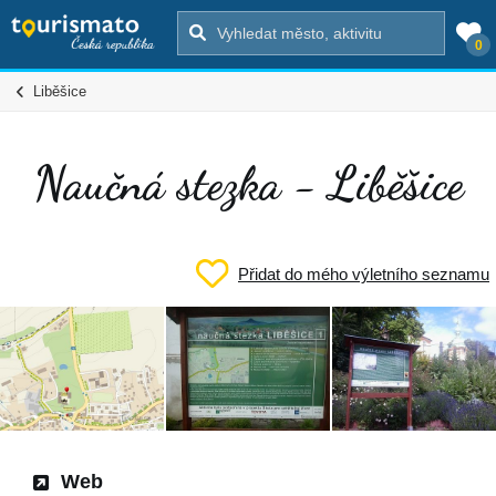
0
Liběšice
Naučná stezka - Liběšice
Přidat do mého výletního seznamu
Web