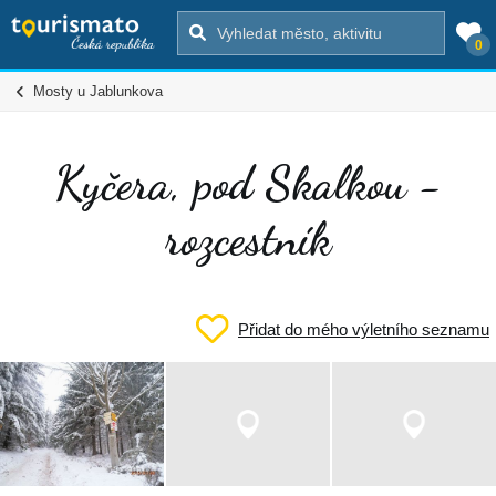
0
Mosty u Jablunkova
Kyčera, pod Skalkou -
rozcestník
Přidat do mého výletního seznamu