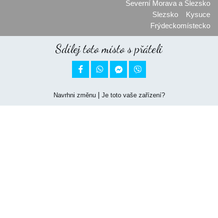
Severní Morava a Slezsko
Slezsko
Kysuce
Frýdeckomístecko
Sdílej toto místo s přáteli


|
Navrhni změnu
Je toto vaše zařízení?