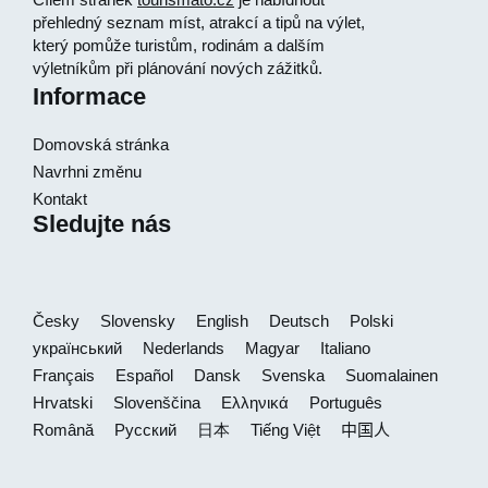
přehledný seznam míst, atrakcí a tipů na výlet,
který pomůže turistům, rodinám a dalším
výletníkům při plánování nových zážitků.
Informace
Domovská stránka
Navrhni změnu
Kontakt
Sledujte nás
Česky
Slovensky
English
Deutsch
Polski
український
Nederlands
Magyar
Italiano
Français
Español
Dansk
Svenska
Suomalainen
Hrvatski
Slovenščina
Ελληνικά
Português
Română
Русский
日本
Tiếng Việt
中国人