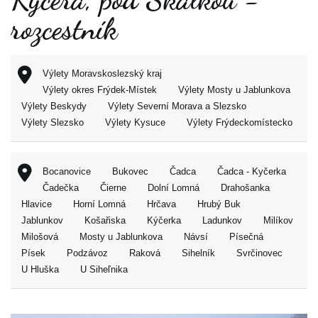
rozcestník
Výlety Moravskoslezský kraj
Výlety okres Frýdek-Místek
Výlety Mosty u Jablunkova
Výlety Beskydy
Výlety Severní Morava a Slezsko
Výlety Slezsko
Výlety Kysuce
Výlety Frýdeckomístecko
Bocanovice
Bukovec
Čadca
Čadca - Kyčerka
Čadečka
Čierne
Dolní Lomná
Drahošanka
Hlavice
Horní Lomná
Hrčava
Hrubý Buk
Jablunkov
Košařiska
Kýčerka
Ladunkov
Milíkov
Milošová
Mosty u Jablunkova
Návsí
Písečná
Písek
Podzávoz
Raková
Sihelník
Svrčinovec
U Hluška
U Siheľnika