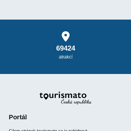
69424
atrakcí
Portál
Cílem stránek
tourismato.cz
je nabídnout