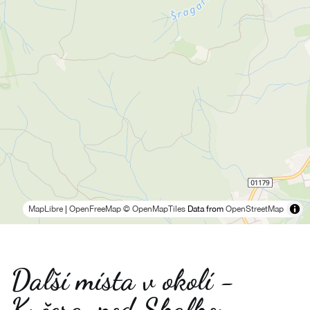
MapLibre
|
OpenFreeMap
© OpenMapTiles
Data from
OpenStreetMap
Další místa v okolí -
Kyčera, pod Skalkou -