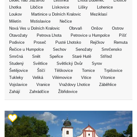
Ledeč nad Sázavou
Leštinka
Lhota Bubeneč
Lhotice
Lhotka
Libčice
Lískovice
Lišky
Lohenice
Loukov
Martinice u Dolních Kralovic
Meziklasí
Miletín
Mstislavice
Nečice
Nová Ves u Dolních Kralovic
Obrvaň
Onšov
Ostrov
Otavožaty
Petrova Lhota
Petrovice u Humpolce
Píšť
Podivice
Proseč
Pusté Lhotsko
Rejčkov
Remuta
Řečice u Humpolce
Sechov
Senožaty
Smrčensko
Smrčná
Snět
Speřice
Staré Hutě
Střítež
Studený
Světlice
Světlický Dvůr
Syrov
Šetějovice
Štičí
Těškovice
Tomice
Trpišovice
Tukleky
Veliká
Vilémovice
Vitice
Vítonice
Vojslavice
Vranice
Vraždovy Lhotice
Záběhlice
Zahájí
Zahrádčice
Žibřidovice