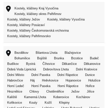
Kostely, kláštery Kraj Vysočina
Kostely, kláštery okres Pelhřimov
Kostely, kláštery Ježov
Kostely, kláštery Vysočina
Kostely, kláštery Posázaví
Kostely, kláštery Českomoravská vrchovina
Kostely, kláštery Pelhřimovsko
Bezděkov
Bilantova Lhota
Blažejovice
Bohumilice
Bojiště
Brunka
Brzotice
Budeč
Budíkov
Bystrá
Číhovice
Děkančice
Děkanovice
Dobrá Voda Lipnická
Dobrovítova Lhota
Dolní Kralovice
Dolní Město
Dolní Paseka
Dolní Rápotice
Dunice
Habrovčice
Háj
Hněvkovice
Hojanovice
Holušice
Horní Ledeč
Horní Paseka
Horní Rápotice
Hořice
Hroznětice
Chlovy
Chotěměřice
Ježov
Jiřice
Kaliště
Kamenná Lhota
Koberovice
Kochánov
Koňkovice
Kouty
Kožlí
Křepiny