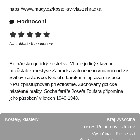
https://www.hrady.cz/kostel-sv-vita-zahradka
Hodnocení
Na základě
0
hodnocení.
Románsko-gotický kostel sv. Víta je jediný stavební
pozůstatek městyse Zahrádka zatopeného vodami nádrže
Švihov na Želivce. Kostel s barokními úpravami v péči
NPÚ zpřístupňován příležitostně. Zachovány gotické
nástěnné malby. Socha faráře Josefa Toufara připomíná
jeho působení v letech 1940-1948.
Kostely, kláštery
Kraj Vysočina
okres Pelhřimov
Ježov
Vysočina
Posázaví