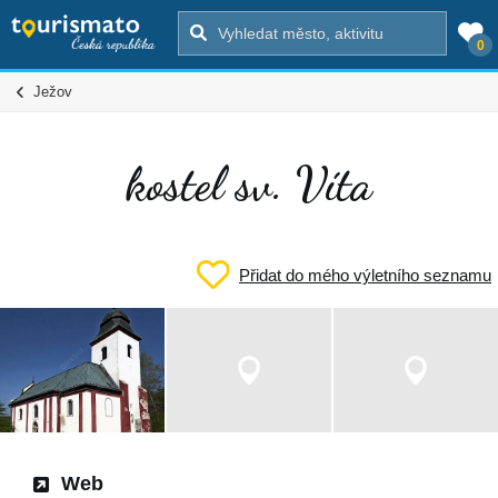
0
Ježov
kostel sv. Víta
Přidat do mého výletního seznamu
Web