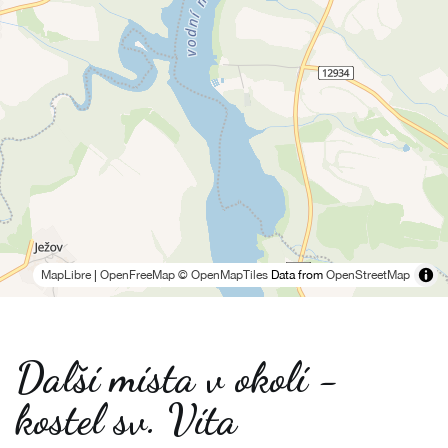
MapLibre
|
OpenFreeMap
© OpenMapTiles
Data from
OpenStreetMap
Další místa v okolí -
kostel sv. Víta