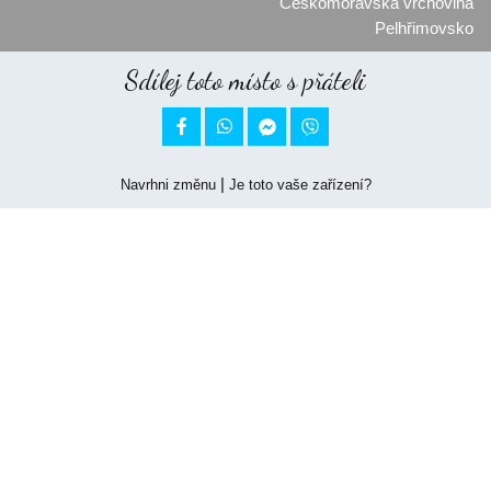
Českomoravská vrchovina
Pelhřimovsko
Sdílej toto místo s přáteli


|
Navrhni změnu
Je toto vaše zařízení?