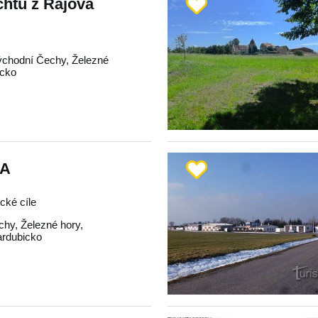
htů z Rájova
ýchodní Čechy
,
Železné
icko
A
ické cíle
chy
,
Železné hory
,
ardubicko