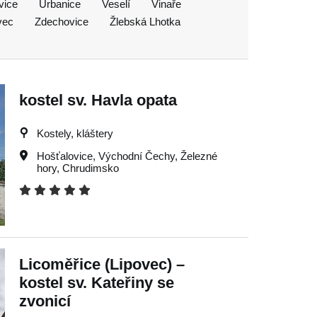
vice
Urbanice
Veselí
Vinaře
vec
Zdechovice
Žlebská Lhotka
kostel sv. Havla opata
Kostely, kláštery
Hošťalovice
,
Východní Čechy
,
Železné
hory
,
Chrudimsko
Licoměřice (Lipovec) –
kostel sv. Kateřiny se
zvonicí