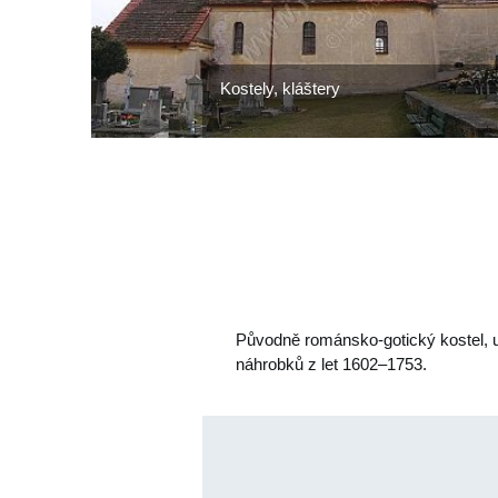
Kostely, kláštery
Původně románsko-gotický kostel, u
náhrobků z let 1602–1753.