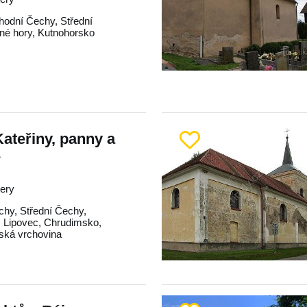
hodní Čechy
,
Střední
né hory
,
Kutnohorsko
Kateřiny, panny a
e
tery
chy
,
Střední Čechy
,
,
Lipovec
,
Chrudimsko
,
ká vrchovina