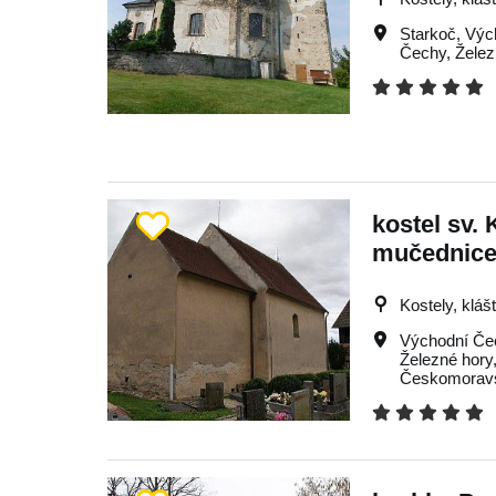
Starkoč
,
Výc
Čechy
,
Želez
kostel sv. 
mučednic
Kostely, kláš
Východní Če
Železné hory
Českomoravs