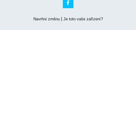

|
Navrhni změnu
Je toto vaše zařízení?