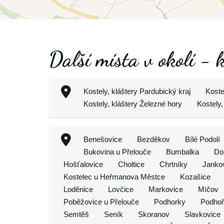
Další místa v okolí - 
Kostely, kláštery Pardubický kraj
Koste
Kostely, kláštery Železné hory
Kostely,
Benešovice
Bezděkov
Bílé Podolí
Bukovina u Přelouče
Bumbalka
Do
Hošťalovice
Choltice
Chrtníky
Janko
Kostelec u Heřmanova Městce
Kozašice
Loděnice
Lovčice
Markovice
Míčov
Poběžovice u Přelouče
Podhorky
Podhoř
Semtěš
Seník
Skoranov
Slavkovice