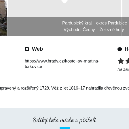
Pardubický kraj
okres Pardubice
Východní Čechy
Železné hory
Web
H
https://www.hrady.cz/kostel-sv-martina-
turkovice
Na zá
pravený a rozšířený 1729. Věž z let 1816–17 nahradila dřevěnou zvon
Sdílej toto místo s přáteli