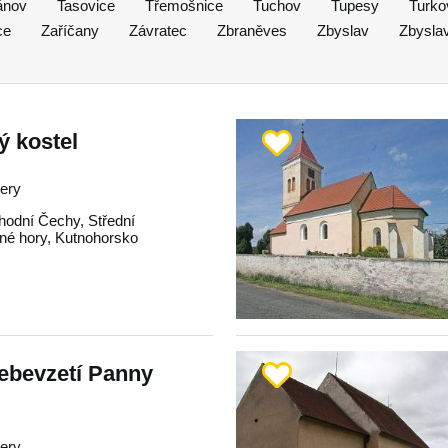
ánov
Tasovice
Třemošnice
Tuchov
Tupesy
Turko
ce
Zaříčany
Závratec
Zbraněves
Zbyslav
Zbysla
ý kostel
tery
hodní Čechy
,
Střední
né hory
,
Kutnohorsko
ebevzetí Panny
tery