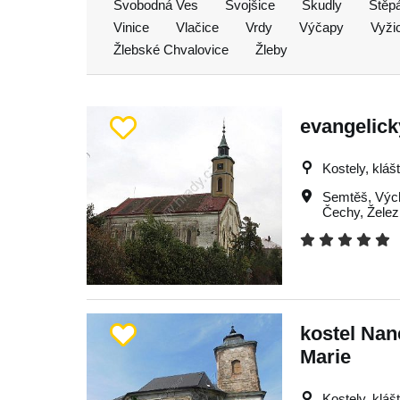
Svobodná Ves
Svojšice
Škudly
Štěp
Vinice
Vlačice
Vrdy
Výčapy
Vyži
Žlebské Chvalovice
Žleby
evangelick
Kostely, kláš
Semtěš
,
Výc
Čechy
,
Želez
kostel Nan
Marie
Kostely, kláš