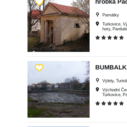
hrobka Pac
Památky
Turkovice
,
V
hory
,
Pardub
BUMBALK
Výlety, Turist
Východní Če
Turkovice
,
P