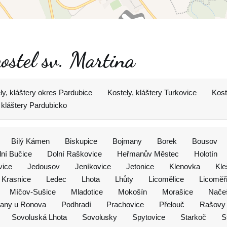
kostel sv. Martina
ly, kláštery okres Pardubice
Kostely, kláštery Turkovice
Kost
 kláštery Pardubicko
Bílý Kámen
Biskupice
Bojmany
Borek
Bousov
lní Bučice
Dolní Raškovice
Heřmanův Městec
Holotín
vice
Jedousov
Jeníkovice
Jetonice
Klenovka
Kle
Krasnice
Ledec
Lhota
Lhůty
Licomělice
Licoměř
Míčov-Sušice
Mladotice
Mokošín
Morašice
Nače
any u Ronova
Podhradí
Prachovice
Přelouč
Rašovy
Sovoluská Lhota
Sovolusky
Spytovice
Starkoč
S