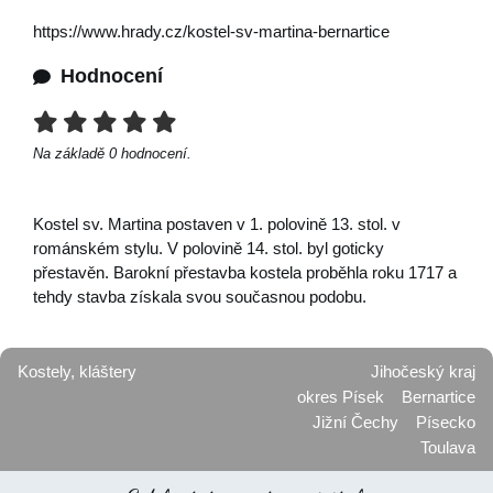
https://www.hrady.cz/kostel-sv-martina-bernartice
Hodnocení
Na základě
0
hodnocení.
Kostel sv. Martina postaven v 1. polovině 13. stol. v
románském stylu. V polovině 14. stol. byl goticky
přestavěn. Barokní přestavba kostela proběhla roku 1717 a
tehdy stavba získala svou současnou podobu.
Kostely, kláštery
Jihočeský kraj
okres Písek
Bernartice
Jižní Čechy
Písecko
Toulava