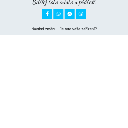
Sdílej toto místo s přáteli


|
Navrhni změnu
Je toto vaše zařízení?