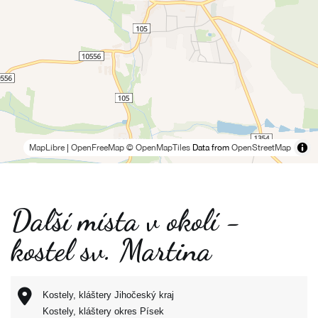
MapLibre
|
OpenFreeMap
© OpenMapTiles
Data from
OpenStreetMap
Další místa v okolí -
kostel sv. Martina
Kostely, kláštery Jihočeský kraj
Kostely, kláštery okres Písek