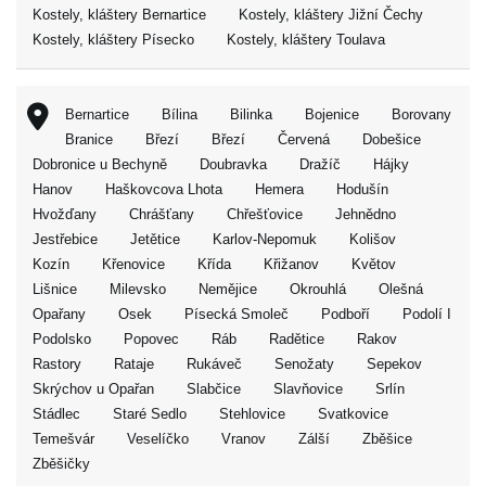
Kostely, kláštery Bernartice
Kostely, kláštery Jižní Čechy
Kostely, kláštery Písecko
Kostely, kláštery Toulava
Bernartice
Bílina
Bilinka
Bojenice
Borovany
Branice
Březí
Březí
Červená
Dobešice
Dobronice u Bechyně
Doubravka
Dražíč
Hájky
Hanov
Haškovcova Lhota
Hemera
Hodušín
Hvožďany
Chrášťany
Chřešťovice
Jehnědno
Jestřebice
Jetětice
Karlov-Nepomuk
Kolišov
Kozín
Křenovice
Křída
Křižanov
Květov
Lišnice
Milevsko
Nemějice
Okrouhlá
Olešná
Opařany
Osek
Písecká Smoleč
Podboří
Podolí I
Podolsko
Popovec
Ráb
Radětice
Rakov
Rastory
Rataje
Rukáveč
Senožaty
Sepekov
Skrýchov u Opařan
Slabčice
Slavňovice
Srlín
Stádlec
Staré Sedlo
Stehlovice
Svatkovice
Temešvár
Veselíčko
Vranov
Zálší
Zběšice
Zběšičky