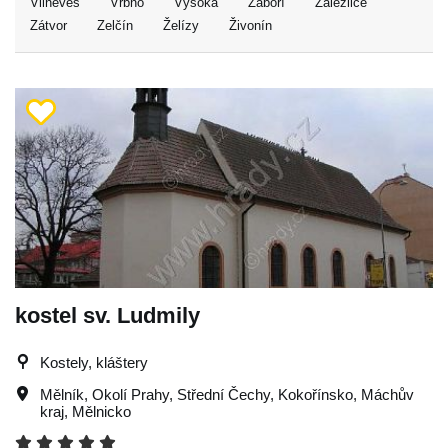
Vliněves
Vrbno
Vysoká
Záboří
Zálezlice
Zátvor
Zelčín
Želízy
Živonín
kostel sv. Ludmily
Kostely, kláštery
Mělník
,
Okolí Prahy
,
Střední Čechy
,
Kokořínsko
,
Máchův
kraj
,
Mělnicko