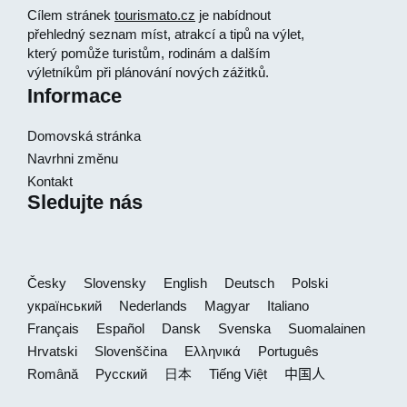
Cílem stránek
tourismato.cz
je nabídnout
přehledný seznam míst, atrakcí a tipů na výlet,
který pomůže turistům, rodinám a dalším
výletníkům při plánování nových zážitků.
Informace
Domovská stránka
Navrhni změnu
Kontakt
Sledujte nás
Česky
Slovensky
English
Deutsch
Polski
український
Nederlands
Magyar
Italiano
Français
Español
Dansk
Svenska
Suomalainen
Hrvatski
Slovenščina
Ελληνικά
Português
Română
Русский
日本
Tiếng Việt
中国人