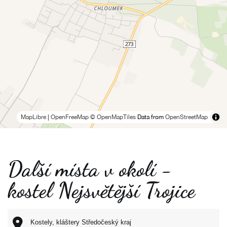
MapLibre
|
OpenFreeMap
© OpenMapTiles
Data from
OpenStreetMap
Další místa v okolí -
kostel Nejsvětější Trojice
Kostely, kláštery Středočeský kraj