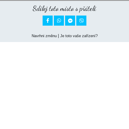
Sdílej toto místo s přáteli


|
Navrhni změnu
Je toto vaše zařízení?