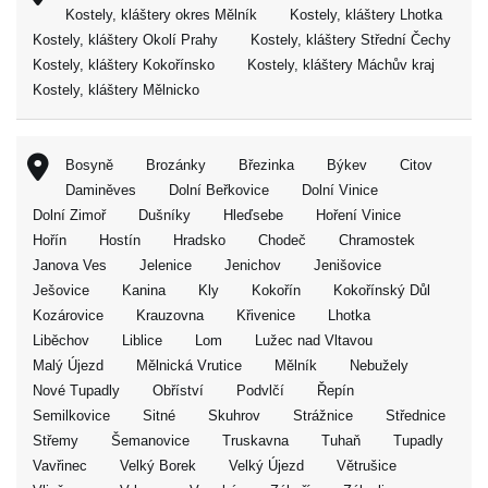
Kostely, kláštery okres Mělník
Kostely, kláštery Lhotka
Kostely, kláštery Okolí Prahy
Kostely, kláštery Střední Čechy
Kostely, kláštery Kokořínsko
Kostely, kláštery Máchův kraj
Kostely, kláštery Mělnicko
Bosyně
Brozánky
Březinka
Býkev
Citov
Daminěves
Dolní Beřkovice
Dolní Vinice
Dolní Zimoř
Dušníky
Hleďsebe
Hoření Vinice
Hořín
Hostín
Hradsko
Chodeč
Chramostek
Janova Ves
Jelenice
Jenichov
Jenišovice
Ješovice
Kanina
Kly
Kokořín
Kokořínský Důl
Kozárovice
Krauzovna
Křivenice
Lhotka
Liběchov
Liblice
Lom
Lužec nad Vltavou
Malý Újezd
Mělnická Vrutice
Mělník
Nebužely
Nové Tupadly
Obříství
Podvlčí
Řepín
Semilkovice
Sitné
Skuhrov
Strážnice
Střednice
Střemy
Šemanovice
Truskavna
Tuhaň
Tupadly
Vavřinec
Velký Borek
Velký Újezd
Větrušice