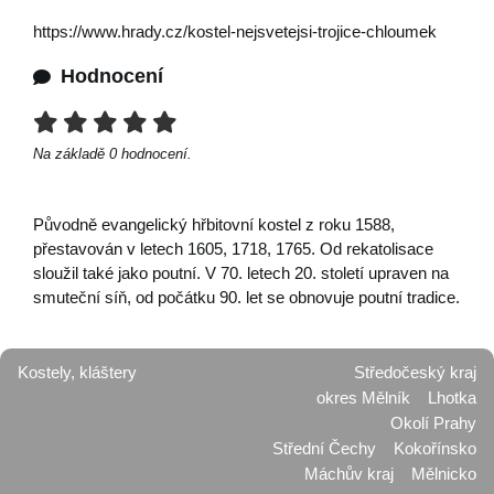
https://www.hrady.cz/kostel-nejsvetejsi-trojice-chloumek
Hodnocení
Na základě
0
hodnocení.
Původně evangelický hřbitovní kostel z roku 1588,
přestavován v letech 1605, 1718, 1765. Od rekatolisace
sloužil také jako poutní. V 70. letech 20. století upraven na
smuteční síň, od počátku 90. let se obnovuje poutní tradice.
Kostely, kláštery
Středočeský kraj
okres Mělník
Lhotka
Okolí Prahy
Střední Čechy
Kokořínsko
Máchův kraj
Mělnicko