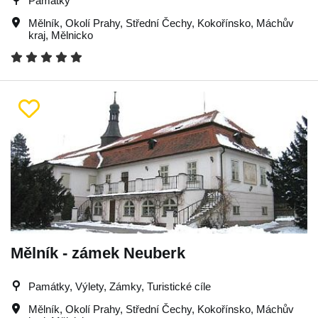
Památky
Mělník
,
Okolí Prahy
,
Střední Čechy
,
Kokořínsko
,
Máchův
kraj
,
Mělnicko
Mělník - zámek Neuberk
Památky, Výlety, Zámky, Turistické cíle
Mělník
,
Okolí Prahy
,
Střední Čechy
,
Kokořínsko
,
Máchův