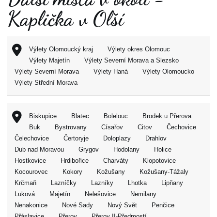
Kaplička v Olší
Výlety Olomoucký kraj
Výlety okres Olomouc
Výlety Majetín
Výlety Severní Morava a Slezsko
Výlety Severní Morava
Výlety Haná
Výlety Olomoucko
Výlety Střední Morava
Biskupice
Blatec
Bolelouc
Brodek u Přerova
Buk
Bystrovany
Císařov
Citov
Čechovice
Čelechovice
Čertoryje
Doloplazy
Drahlov
Dub nad Moravou
Grygov
Hodolany
Holice
Hostkovice
Hrdibořice
Charváty
Klopotovice
Kocourovec
Kokory
Kožušany
Kožušany-Tážaly
Krčmaň
Lazníčky
Lazníky
Lhotka
Lipňany
Luková
Majetín
Nelešovice
Nemilany
Nenakonice
Nové Sady
Nový Svět
Penčice
Přáslavice
Přerov
Přerov II-Předmostí