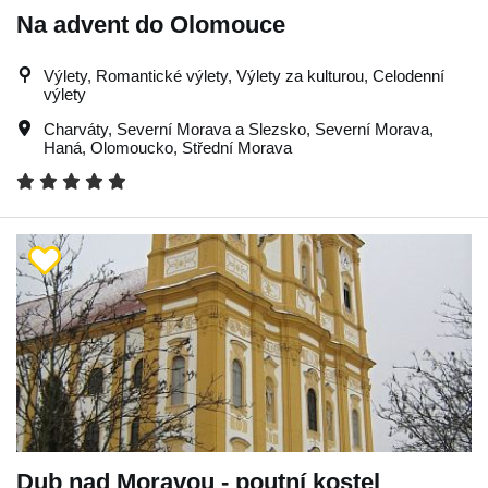
Na advent do Olomouce
Výlety, Romantické výlety, Výlety za kulturou, Celodenní
výlety
Charváty
,
Severní Morava a Slezsko
,
Severní Morava
,
Haná
,
Olomoucko
,
Střední Morava
Dub nad Moravou - poutní kostel