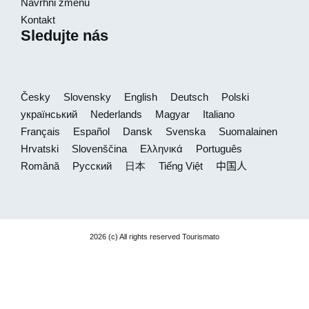
Navrhni změnu
Kontakt
Sledujte nás
Česky
Slovensky
English
Deutsch
Polski
український
Nederlands
Magyar
Italiano
Français
Español
Dansk
Svenska
Suomalainen
Hrvatski
Slovenščina
Ελληνικά
Português
Română
Русский
日本
Tiếng Việt
中国人
2026 (c) All rights reserved Tourismato