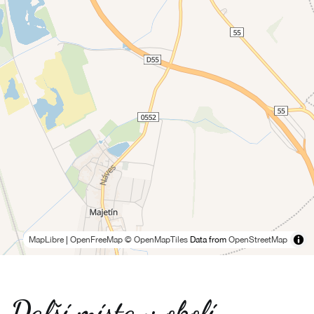
MapLibre
|
OpenFreeMap
© OpenMapTiles
Data from
OpenStreetMap
Další místa v okolí -