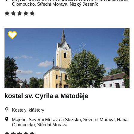
Olomoucko
,
Střední Morava
,
Nízký Jeseník
kostel sv. Cyrila a Metoděje
Kostely, kláštery
Majetín
,
Severní Morava a Slezsko
,
Severní Morava
,
Haná
,
Olomoucko
,
Střední Morava