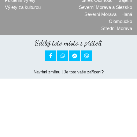
Půldenní výlety
okres Olomouc
Majetín
Výlety za kulturou
Severní Morava a Slezsko
Severní Morava
Haná
Olomoucko
Střední Morava
Sdílej toto místo s přáteli


|
Navrhni změnu
Je toto vaše zařízení?