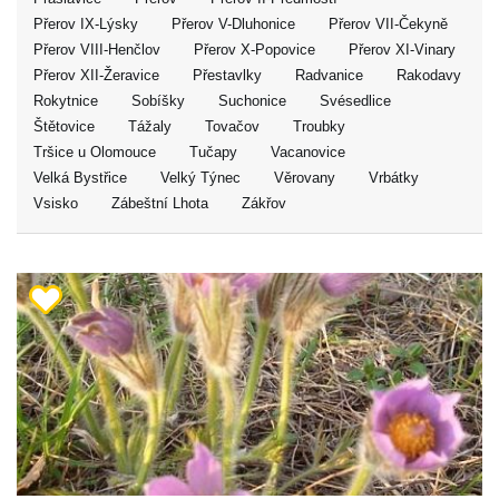
Přerov IX-Lýsky
Přerov V-Dluhonice
Přerov VII-Čekyně
Přerov VIII-Henčlov
Přerov X-Popovice
Přerov XI-Vinary
Přerov XII-Žeravice
Přestavlky
Radvanice
Rakodavy
Rokytnice
Sobíšky
Suchonice
Svésedlice
Štětovice
Tážaly
Tovačov
Troubky
Tršice u Olomouce
Tučapy
Vacanovice
Velká Bystřice
Velký Týnec
Věrovany
Vrbátky
Vsisko
Zábeštní Lhota
Zákřov