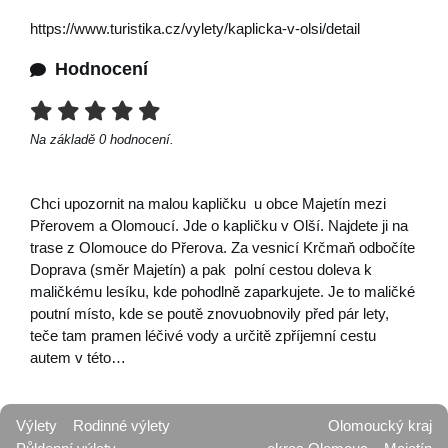
https://www.turistika.cz/vylety/kaplicka-v-olsi/detail
Hodnocení
Na základě
0
hodnocení.
Chci upozornit na malou kapličku u obce Majetín mezi
Přerovem a Olomoucí. Jde o kapličku v Olší. Najdete ji na
trase z Olomouce do Přerova. Za vesnicí Krčmaň odbočíte
Doprava (směr Majetín) a pak polní cestou doleva k
maličkému lesíku, kde pohodlně zaparkujete. Je to maličké
poutní místo, kde se poutě znovuobnovily před pár lety,
teče tam pramen léčivé vody a určitě zpříjemní cestu
autem v této…
Výlety
Rodinné výlety
Olomoucký kraj