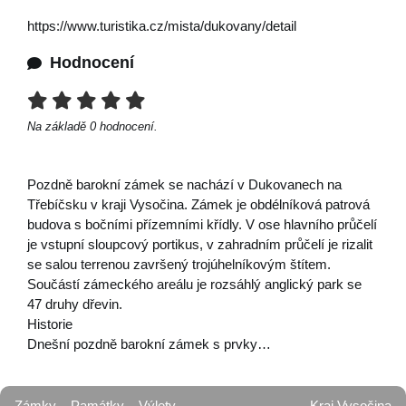
https://www.turistika.cz/mista/dukovany/detail
Hodnocení
Na základě
0
hodnocení.
Pozdně barokní zámek se nachází v Dukovanech na
Třebíčsku v kraji Vysočina. Zámek je obdélníková patrová
budova s bočními přízemními křídly. V ose hlavního průčelí
je vstupní sloupcový portikus, v zahradním průčelí je rizalit
se salou terrenou završený trojúhelníkovým štítem.
Součástí zámeckého areálu je rozsáhlý anglický park se
47 druhy dřevin.
Historie
Dnešní pozdně barokní zámek s prvky…
Zámky
Památky
Výlety
Kraj Vysočina