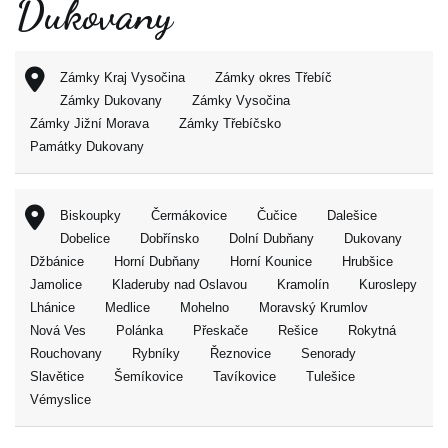
Dukovany
Zámky Kraj Vysočina
Zámky okres Třebíč
Zámky Dukovany
Zámky Vysočina
Zámky Jižní Morava
Zámky Třebíčsko
Památky Dukovany
Biskoupky
Čermákovice
Čučice
Dalešice
Dobelice
Dobřínsko
Dolní Dubňany
Dukovany
Džbánice
Horní Dubňany
Horní Kounice
Hrubšice
Jamolice
Kladeruby nad Oslavou
Kramolín
Kuroslepy
Lhánice
Medlice
Mohelno
Moravský Krumlov
Nová Ves
Polánka
Přeskače
Rešice
Rokytná
Rouchovany
Rybníky
Řeznovice
Senorady
Slavětice
Šemíkovice
Tavíkovice
Tulešice
Vémyslice