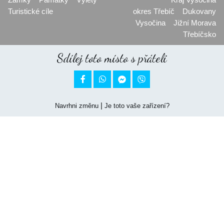
Turistické cíle
okres Třebíč
Dukovany
Vysočina
Jižní Morava
Třebíčsko
Sdílej toto místo s přáteli


|
Navrhni změnu
Je toto vaše zařízení?