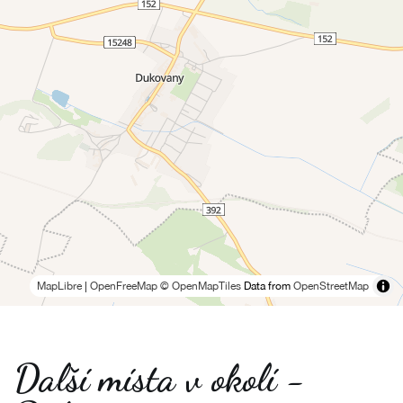
MapLibre
|
OpenFreeMap
© OpenMapTiles
Data from
OpenStreetMap
Další místa v okolí -