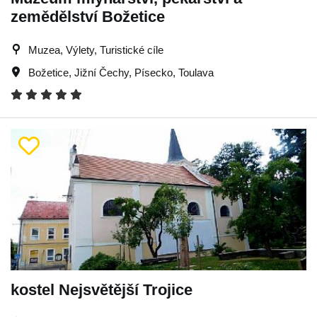
zemědělství Božetice
Muzea, Výlety, Turistické cíle
Božetice
,
Jižní Čechy
,
Písecko
,
Toulava
kostel Nejsvětější Trojice