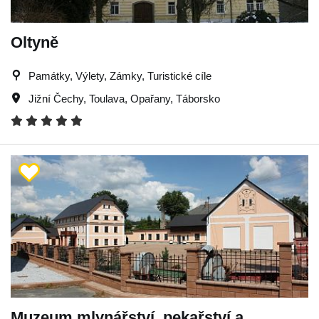
Oltyně
Památky, Výlety, Zámky, Turistické cíle
Jižní Čechy
,
Toulava
,
Opařany
,
Táborsko
Muzeum mlynářství, pekařství a