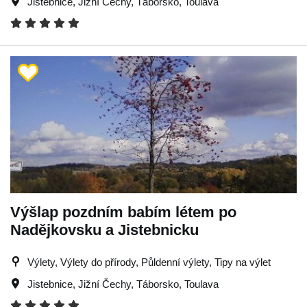
Jistebnice
,
Jižní Čechy
,
Táborsko
,
Toulava
Výšlap pozdním babím létem po
Nadějkovsku a Jistebnicku
Výlety, Výlety do přírody, Půldenní výlety, Tipy na výlet
Jistebnice
,
Jižní Čechy
,
Táborsko
,
Toulava