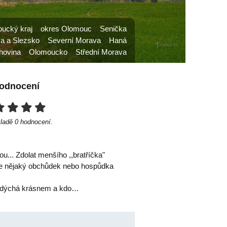
ucký kraj
okres Olomouc
Senička
a a Slezsko
Severní Morava
Haná
hovina
Olomoucko
Střední Morava
odnocení
kladě
0
hodnocení.
.. Zdolat menšího ,,bratříčka"
se nějaký obchůdek nebo hospůdka
em dýchá krásnem a kdo…