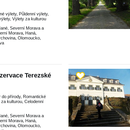
né výlety, Půldenní výlety,
lety, Výlety za kulturou
Hané
,
Severní Morava a
erní Morava
,
Haná
,
rchovina
,
Olomoucko
,
va
ezervace Terezské
y do přírody, Romantické
y za kulturou, Celodenní
Hané
,
Severní Morava a
erní Morava
,
Haná
,
rchovina
,
Olomoucko
,