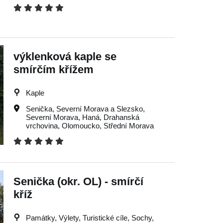
výklenková kaple se
smírčím křížem
Kaple
Senička
,
Severní Morava a Slezsko
,
Severní Morava
,
Haná
,
Drahanská
vrchovina
,
Olomoucko
,
Střední Morava
Senička (okr. OL) - smírčí
kříž
Památky, Výlety, Turistické cíle, Sochy,