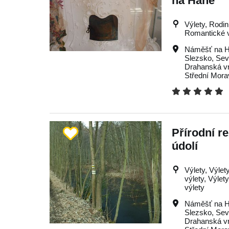
na Hané
Výlety, Rodin
Romantické vý
Náměšť na 
Slezsko
,
Sev
Drahanská v
Střední Mora
Přírodní r
údolí
Výlety, Výlet
výlety, Výlet
výlety
Náměšť na 
Slezsko
,
Sev
Drahanská v