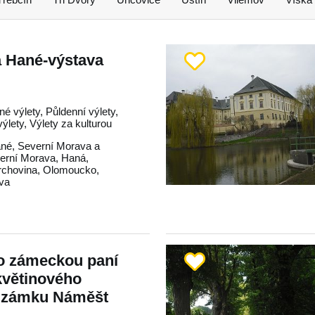
 Hané-výstava
né výlety, Půldenní výlety,
lety, Výlety za kulturou
ané
,
Severní Morava a
erní Morava
,
Haná
,
rchovina
,
Olomoucko
,
va
ro zámeckou paní
květinového
 zámku Náměšt