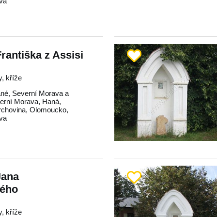
va
rantiška z Assisi
, kříže
ané
,
Severní Morava a
erní Morava
,
Haná
,
rchovina
,
Olomoucko
,
va
Jana
ého
, kříže