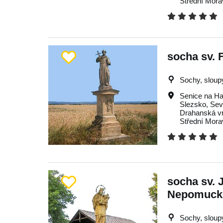
Střední Mora
socha sv. F
Sochy, sloupy
Senice na H
Slezsko
,
Sev
Drahanská v
Střední Mora
socha sv. 
Nepomuck
Sochy, sloupy