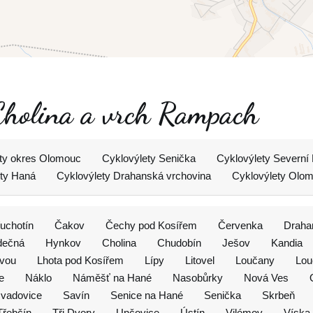
 Cholina a vrch Rampach
ty okres Olomouc
Cyklovýlety Senička
Cyklovýlety Severní
ety Haná
Cyklovýlety Drahanská vrchovina
Cyklovýlety Olo
uchotín
Čakov
Čechy pod Kosířem
Červenka
Draha
dečná
Hynkov
Cholina
Chudobín
Ješov
Kandia
avou
Lhota pod Kosířem
Lípy
Litovel
Loučany
Lou
e
Náklo
Náměšť na Hané
Nasobůrky
Nová Ves
vadovice
Savín
Senice na Hané
Senička
Skrbeň
Třebčín
Tři Dvory
Unčovice
Ústín
Vilémov
Víska