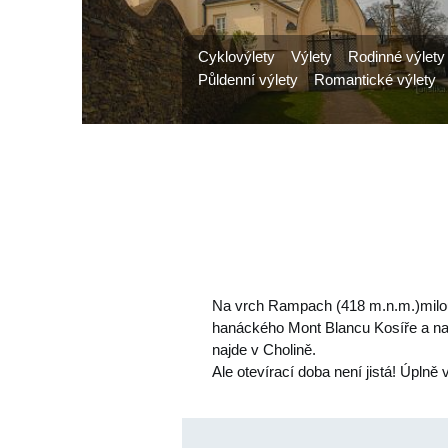
Cyklovýlety
Výlety
Rodinné výlety
Půldenní výlety
Romantické výlety
Na vrch Rampach (418 m.n.m.)milou
hanáckého Mont Blancu Kosíře a na
najde v Cholině.
Ale otevírací doba není jistá! Úpl