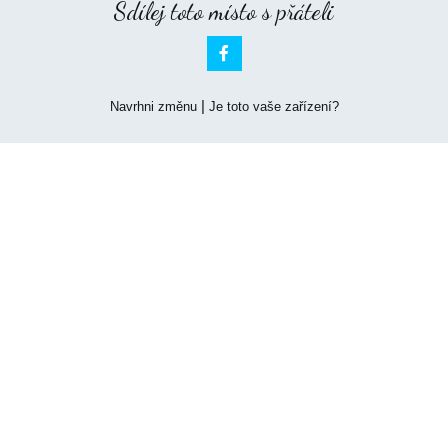
Sdílej toto místo s přáteli

|
Navrhni změnu
Je toto vaše zařízení?