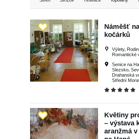
Náměšť na
kočárků
Výlety, Rodin
Romantické vý
Senice na H
Slezsko
,
Sev
Drahanská v
Střední Mora
Květiny p
– výstava 
aranžmá v