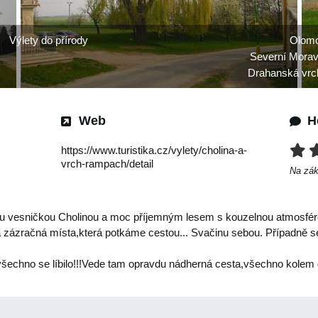
Výlety do přírody
Olomo
Severní Morav
Drahanská vrc
Web
H
https://www.turistika.cz/vylety/cholina-a-
vrch-rampach/detail
Na zá
 vesničkou Cholinou a moc příjemným lesem s kouzelnou atmosférou.
 zázračná místa,která potkáme cestou... Svačinu sebou. Případně 
ně všechno se líbilo!!!Vede tam opravdu nádherná cesta,všechno kol