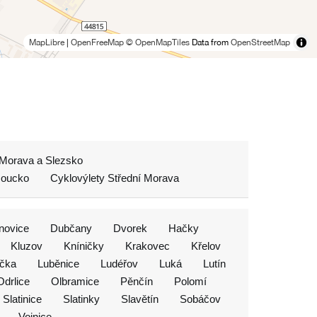
MapLibre
|
OpenFreeMap
© OpenMapTiles
Data from
OpenStreetMap
 Morava a Slezsko
moucko
Cyklovýlety Střední Morava
novice
Dubčany
Dvorek
Hačky
Kluzov
Kníničky
Krakovec
Křelov
čka
Luběnice
Ludéřov
Luká
Lutín
Odrlice
Olbramice
Pěnčín
Polomí
Slatinice
Slatinky
Slavětín
Sobáčov
Vojnice