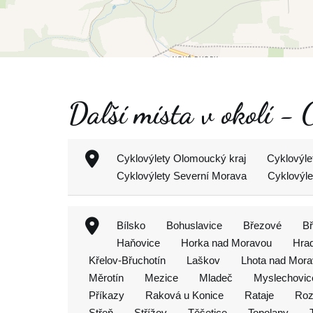
Další místa v okolí -
Cyklovýlety Olomoucký kraj
Cyklovýle
Cyklovýlety Severní Morava
Cyklovýl
Bílsko
Bohuslavice
Březové
Bř
Haňovice
Horka nad Moravou
Hra
Křelov-Břuchotín
Laškov
Lhota nad Mor
Měrotín
Mezice
Mladeč
Myslechovic
Příkazy
Raková u Konice
Rataje
Roz
Střeň
Střížov
Těšetice
Topolany