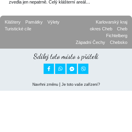
zvedla jen nepatrně. Celý klášterní areál…
Kláštery
Památky
Výlety
Karlovarský kraj
Turistické cíle
okres Cheb
Cheb
Fichtelberg
Západní Čechy
Chebsko
Sdílej toto místo s přáteli


|
Navrhni změnu
Je toto vaše zařízení?