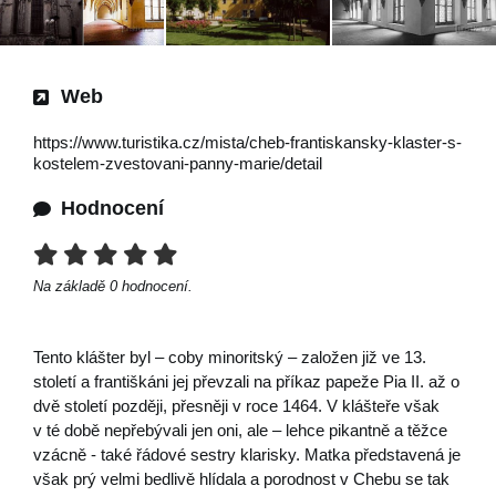
Web
https://www.turistika.cz/mista/cheb-frantiskansky-klaster-s-
kostelem-zvestovani-panny-marie/detail
Hodnocení
Na základě
0
hodnocení.
Tento klášter byl – coby minoritský – založen již ve 13.
století a františkáni jej převzali na příkaz papeže Pia II. až o
dvě století později, přesněji v roce 1464. V klášteře však
v té době nepřebývali jen oni, ale – lehce pikantně a těžce
vzácně - také řádové sestry klarisky. Matka představená je
však prý velmi bedlivě hlídala a porodnost v Chebu se tak