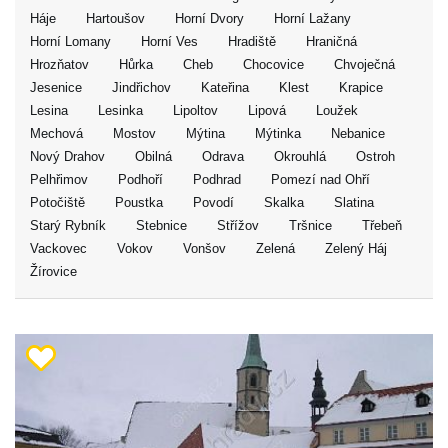
Háje
Hartoušov
Horní Dvory
Horní Lažany
Horní Lomany
Horní Ves
Hradiště
Hraničná
Hrozňatov
Hůrka
Cheb
Chocovice
Chvoječná
Jesenice
Jindřichov
Kateřina
Klest
Krapice
Lesina
Lesinka
Lipoltov
Lipová
Loužek
Mechová
Mostov
Mýtina
Mýtinka
Nebanice
Nový Drahov
Obilná
Odrava
Okrouhlá
Ostroh
Pelhřimov
Podhoří
Podhrad
Pomezí nad Ohří
Potočiště
Poustka
Povodí
Skalka
Slatina
Starý Rybník
Stebnice
Střížov
Tršnice
Třebeň
Vackovec
Vokov
Vonšov
Zelená
Zelený Háj
Žírovice