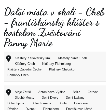
Další místa v okolí - Cheb
- františkánský klášter s
kostelem Zvěstování
Panny Marie
Kláštery Karlovarský kraj
Kláštery okres Cheb
Kláštery Cheb
Kláštery Fichtelberg
Kláštery Západní Čechy
Kláštery Chebsko
Památky Cheb
Aleje-Zátiší
Antonínova Výšina
Bříza
Cetnov
Dlouhé Mosty
Dolní Dvory
Dolní Lažany
Dolní Lipina
Dolní Lomany
Doubí
Doubrava
Dřenice
Dvorek
Fichtelberg
Františkovy Lázně