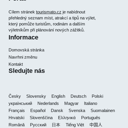
Cílem stránek
tourismato.cz
je nabídnout
přehledný seznam míst, atrakcí a tipů na výlet,
který pomůže turistům, rodinám a dalším
výletníkům při plánování nových zážitků.
Informace
Domovská stránka
Navrhni změnu
Kontakt
Sledujte nás
Česky
Slovensky
English
Deutsch
Polski
український
Nederlands
Magyar
Italiano
Français
Español
Dansk
Svenska
Suomalainen
Hrvatski
Slovenščina
Ελληνικά
Português
Română
Русский
日本
Tiếng Việt
中国人