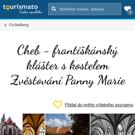
0
Fichtelberg
Cheb - františkánský
klášter s kostelem
Zvěstování Panny Marie
Přidat do mého výletního seznamu