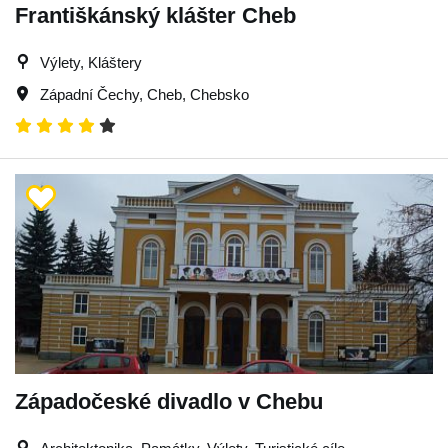
Františkánský klášter Cheb
Výlety, Kláštery
Západní Čechy
,
Cheb
,
Chebsko
Západočeské divadlo v Chebu