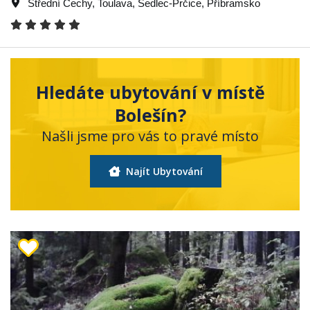
Střední Čechy
,
Toulava
,
Sedlec-Prčice
,
Příbramsko
Hledáte ubytování v místě
Bolešín?
Našli jsme pro vás to pravé místo
Najít Ubytování