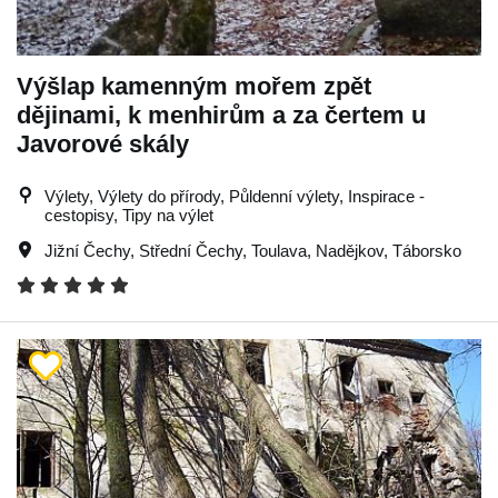
Výšlap kamenným mořem zpět
dějinami, k menhirům a za čertem u
Javorové skály
Výlety, Výlety do přírody, Půldenní výlety, Inspirace -
cestopisy, Tipy na výlet
Jižní Čechy
,
Střední Čechy
,
Toulava
,
Nadějkov
,
Táborsko