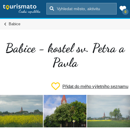
0
Babice
Babice - kostel sv. Petra a
Pavla
Přidat do mého výletního seznamu