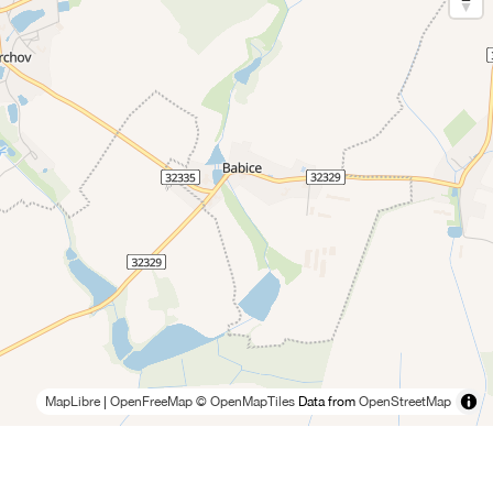
MapLibre
|
OpenFreeMap
© OpenMapTiles
Data from
OpenStreetMap