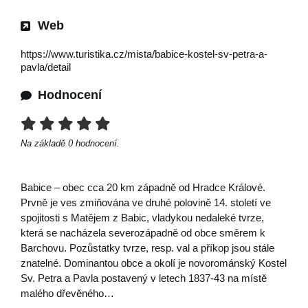
Web
https://www.turistika.cz/mista/babice-kostel-sv-petra-a-
pavla/detail
Hodnocení
Na základě
0
hodnocení.
Babice – obec cca 20 km západně od Hradce Králové.
Prvně je ves zmiňována ve druhé polovině 14. století ve
spojitosti s Matějem z Babic, vladykou nedaleké tvrze,
která se nacházela severozápadně od obce směrem k
Barchovu. Pozůstatky tvrze, resp. val a příkop jsou stále
znatelné. Dominantou obce a okolí je novorománský Kostel
Sv. Petra a Pavla postavený v letech 1837-43 na místě
malého dřevěného…