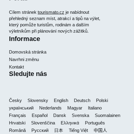
Cílem stránek
tourismato.cz
je nabídnout
přehledný seznam míst, atrakcí a tipů na výlet,
který pomůže turistům, rodinám a dalším
výletníkům při plánování nových zážitků.
Informace
Domovská stránka
Navrhni změnu
Kontakt
Sledujte nás
Česky
Slovensky
English
Deutsch
Polski
український
Nederlands
Magyar
Italiano
Français
Español
Dansk
Svenska
Suomalainen
Hrvatski
Slovenščina
Ελληνικά
Português
Română
Русский
日本
Tiếng Việt
中国人