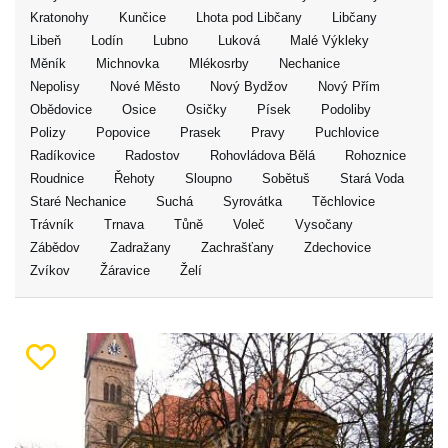
Kratonohy
Kunčice
Lhota pod Libčany
Libčany
Libeň
Lodín
Lubno
Luková
Malé Výkleky
Měník
Michnovka
Mlékosrby
Nechanice
Nepolisy
Nové Město
Nový Bydžov
Nový Přím
Obědovice
Osice
Osičky
Písek
Podoliby
Polizy
Popovice
Prasek
Pravy
Puchlovice
Radíkovice
Radostov
Rohovládova Bělá
Rohoznice
Roudnice
Řehoty
Sloupno
Sobětuš
Stará Voda
Staré Nechanice
Suchá
Syrovátka
Těchlovice
Trávník
Trnava
Tůně
Voleč
Vysočany
Zábědov
Zadražany
Zachrašťany
Zdechovice
Zvíkov
Žáravice
Želí