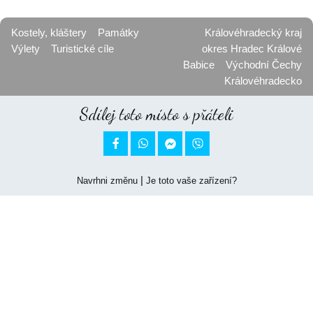
Kostely, kláštery
Památky
Královéhradecký kraj
Výlety
Turistické cíle
okres Hradec Králové
Babice
Východní Čechy
Královéhradecko
Sdílej toto místo s přáteli


|
Navrhni změnu
Je toto vaše zařízení?