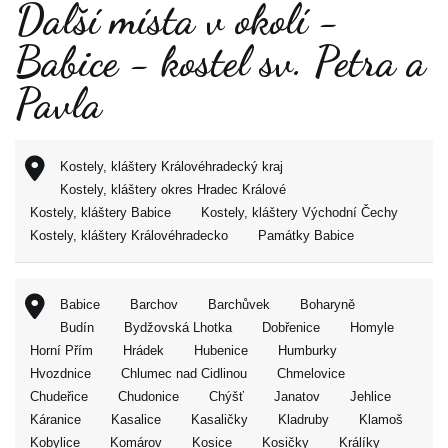
Další místa v okolí -
Babice - kostel sv. Petra a
Pavla
Kostely, kláštery Královéhradecký kraj
Kostely, kláštery okres Hradec Králové
Kostely, kláštery Babice
Kostely, kláštery Východní Čechy
Kostely, kláštery Královéhradecko
Památky Babice
Babice
Barchov
Barchůvek
Boharyně
Budín
Bydžovská Lhotka
Dobřenice
Homyle
Horní Přím
Hrádek
Hubenice
Humburky
Hvozdnice
Chlumec nad Cidlinou
Chmelovice
Chudeřice
Chudonice
Chýšť
Janatov
Jehlice
Káranice
Kasalice
Kasaličky
Kladruby
Klamoš
Kobylice
Komárov
Kosice
Kosičky
Králíky